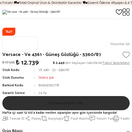
 Fırsatı! 🚚
%100 Orijinal Ürün & Distribütör Garantisi 🛡️
Güvenli Ödeme Altyapısı & 6 T
%27
Yorumlar (0)
Versace - Ve 4361 - Güneş Gözlüğü - 5360/87
₺ 12.739
₺ 17.516
₺ 2.449
den başlayan taksitlerle!
Taksit Seçenekleri
Stok Kodu
VE 4361 - 53 - 5360/87
Stok Durumu
Stokta yok
Barkod Kodu
8056597657778
Garanti Süresi
24 Ay
Gelince Haber Ver
Hafta içi saat 12:00'a kadar verilen siparişler aynı gün içerisinde kargoda!
Tavsiye Et
Paylaş
Karşılaştır
Fiyat Alarmı
Yorum Yaz
Yazdır
Ürün Bilgisi