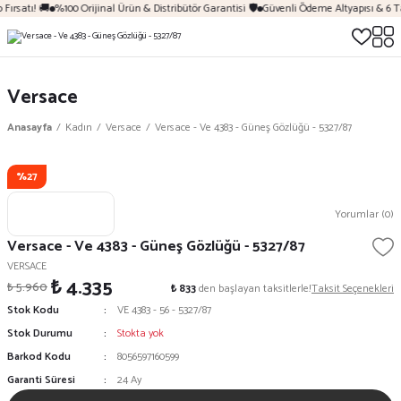
Fırsatı! 🚚
%100 Orijinal Ürün & Distribütör Garantisi 🛡️
Güvenli Ödeme Altyapısı & 6 T
Versace
Anasayfa
Kadın
Versace
Versace - Ve 4383 - Güneş Gözlüğü - 5327/87
%27
Yorumlar (0)
Versace - Ve 4383 - Güneş Gözlüğü - 5327/87
VERSACE
₺ 4.335
₺ 5.960
₺ 833
den başlayan taksitlerle!
Taksit Seçenekleri
Stok Kodu
VE 4383 - 56 - 5327/87
Stok Durumu
Stokta yok
Barkod Kodu
8056597160599
Garanti Süresi
24 Ay