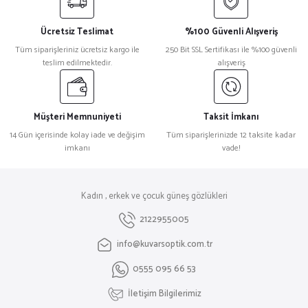
Ücretsiz Teslimat
%100 Güvenli Alışveriş
Tüm siparişleriniz ücretsiz kargo ile
250 Bit SSL Sertifikası ile %100 güvenli
teslim edilmektedir.
alışveriş
Müşteri Memnuniyeti
Taksit İmkanı
14 Gün içerisinde kolay iade ve değişim
Tüm siparişlerinizde 12 taksite kadar
imkanı
vade!
Kadın , erkek ve çocuk güneş gözlükleri
2122955005
info@kuvarsoptik.com.tr
0555 095 66 53
İletişim Bilgilerimiz