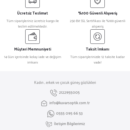
Ücretsiz Teslimat
%100 Güvenli Alışveriş
Tüm siparişleriniz ücretsiz kargo ile
250 Bit SSL Sertifikası ile %100 güvenli
teslim edilmektedir.
alışveriş
Müşteri Memnuniyeti
Taksit İmkanı
14 Gün içerisinde kolay iade ve değişim
Tüm siparişlerinizde 12 taksite kadar
imkanı
vade!
Kadın , erkek ve çocuk güneş gözlükleri
2122955005
info@kuvarsoptik.com.tr
0555 095 66 53
İletişim Bilgilerimiz