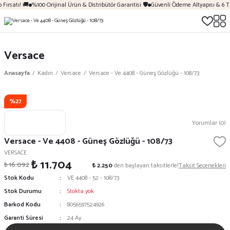
Fırsatı! 🚚
%100 Orijinal Ürün & Distribütör Garantisi 🛡️
Güvenli Ödeme Altyapısı & 6 T
Versace
Anasayfa
Kadın
Versace
Versace - Ve 4408 - Güneş Gözlüğü - 108/73
%27
Yorumlar (0)
Versace - Ve 4408 - Güneş Gözlüğü - 108/73
VERSACE
₺ 11.704
₺ 16.092
₺ 2.250
den başlayan taksitlerle!
Taksit Seçenekleri
Stok Kodu
VE 4408 - 52 - 108/73
Stok Durumu
Stokta yok
Barkod Kodu
8056597524926
Garanti Süresi
24 Ay