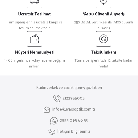
Ücretsiz Teslimat
%100 Güvenli Alışveriş
Tüm siparişleriniz ücretsiz kargo ile
250 Bit SSL Sertifikası ile %100 güvenli
teslim edilmektedir.
alışveriş
Müşteri Memnuniyeti
Taksit İmkanı
14 Gün içerisinde kolay iade ve değişim
Tüm siparişlerinizde 12 taksite kadar
imkanı
vade!
Kadın , erkek ve çocuk güneş gözlükleri
2122955005
info@kuvarsoptik.com.tr
0555 095 66 53
İletişim Bilgilerimiz