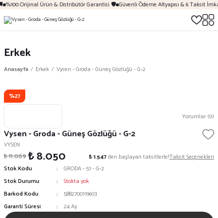

%100 Orijinal Ürün & Distribütör Garantisi 🛡️
Güvenli Ödeme Altyapısı & 6 Taksit İmk
Erkek
Anasayfa
Erkek
Vysen - Groda - Güneş Gözlüğü - G-2
%27
Yorumlar (0)
Vysen - Groda - Güneş Gözlüğü - G-2
VYSEN
₺ 8.050
₺ 11.069
₺ 1.547
den başlayan taksitlerle!
Taksit Seçenekleri
Stok Kodu
GRODA - 51 - G-2
Stok Durumu
Stokta yok
Barkod Kodu
5882700119603
Garanti Süresi
24 Ay