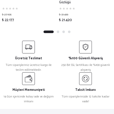
Gözlüğü
₺ 27.106
₺ 31.499
₺ 22.177
₺ 21.420
Ücretsiz Teslimat
%100 Güvenli Alışveriş
Tüm siparişleriniz ücretsiz kargo ile
250 Bit SSL Sertifikası ile %100 güvenli
teslim edilmektedir.
alışveriş
Müşteri Memnuniyeti
Taksit İmkanı
14 Gün içerisinde kolay iade ve değişim
Tüm siparişlerinizde 12 taksite kadar
imkanı
vade!