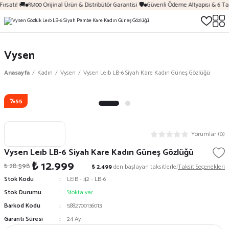
ırsatı! 🚚
%100 Orijinal Ürün & Distribütör Garantisi 🛡️
Güvenli Ödeme Altyapısı & 6 Tak
Vysen
Anasayfa
Kadın
Vysen
Vysen Leıb LB-6 Siyah Kare Kadın Güneş Gözlüğü
%55
Yorumlar (0)
Vysen Leıb LB-6 Siyah Kare Kadın Güneş Gözlüğü
₺ 12.999
₺ 28.598
₺ 2.499
den başlayan taksitlerle!
Taksit Seçenekleri
Stok Kodu
LEIB - 42 - LB-6
Stok Durumu
Stokta var
Barkod Kodu
5882700136013
Garanti Süresi
24 Ay