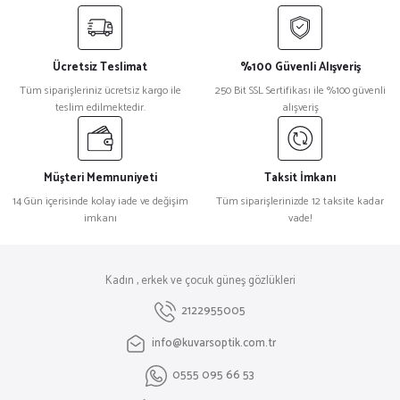
Ücretsiz Teslimat
%100 Güvenli Alışveriş
Tüm siparişleriniz ücretsiz kargo ile
250 Bit SSL Sertifikası ile %100 güvenli
teslim edilmektedir.
alışveriş
Müşteri Memnuniyeti
Taksit İmkanı
14 Gün içerisinde kolay iade ve değişim
Tüm siparişlerinizde 12 taksite kadar
imkanı
vade!
Kadın , erkek ve çocuk güneş gözlükleri
2122955005
info@kuvarsoptik.com.tr
0555 095 66 53