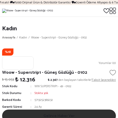
ırsatı! 🚚
%100 Orijinal Ürün & Distribütör Garantisi 🛡️
Güvenli Ödeme Altyapısı & 6 Ta
Kadın
Anasayfa
Kadın
Woow - Superstrip1 - Güneş Gözlüğü - 0102
%18
Yorumlar (0)
Woow - Superstrip1 - Güneş Gözlüğü - 0102
₺ 12.316
₺ 15.053
₺ 2.367
den başlayan taksitlerle!
Taksit Seçenekleri
Stok Kodu
WW SUPERSTRIP1 - 49 - 0102
Stok Durumu
Stokta yok
Barkod Kodu
5713252369232
Garanti Süresi
24 Ay
Gelince Haber Ver