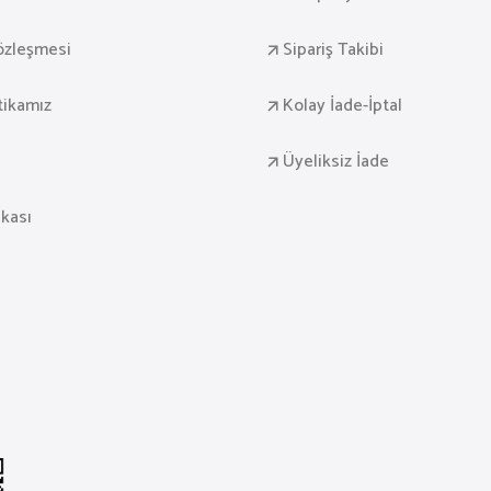
Sözleşmesi
Sipariş Takibi
itikamız
Kolay İade-İptal
Üyeliksiz İade
ikası