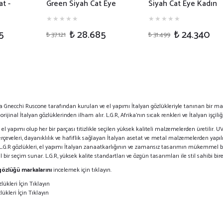
t -
Green Siyah Cat Eye
Siyah Cat Eye Kadın
- 09B
Kadın Güneş Gözlüğü
Güneş Gözlüğü
5
₺ 28.685
₺ 24.340
₺ 37.121
₺ 31.499
uca Gnecchi Ruscone tarafından kurulan ve el yapımı İtalyan gözlükleriyle tanınan bir ma
ijinal İtalyan gözlüklerinden ilham alır. L.G.R, Afrika'nın sıcak renkleri ve İtalyan işçiliğ
, el yapımı olup her bir parçası titizlikle seçilen yüksek kaliteli malzemelerden üretilir. 
rçeveleri, dayanıklılık ve hafiflik sağlayan İtalyan asetat ve metal malzemelerden yapılmı
. L.G.R gözlükleri, el yapımı İtalyan zanaatkarlığının ve zamansız tasarımın mükemmel bi
al bir seçim sunar. L.G.R, yüksek kalite standartları ve özgün tasarımları ile stil sahibi b
gözlüğü markalarını
incelemek için tıklayın.
lükleri İçin Tıklayın
lükleri İçin Tıklayın