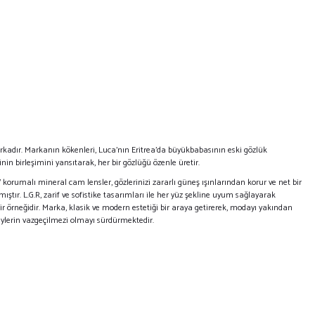
rkadır. Markanın kökenleri, Luca'nın Eritrea'da büyükbabasının eski gözlük
inin birleşimini yansıtarak, her bir gözlüğü özenle üretir.
UV korumalı mineral cam lensler, gözlerinizi zararlı güneş ışınlarından korur ve net bir
ştır. L.G.R, zarif ve sofistike tasarımları ile her yüz şekline uyum sağlayarak
r örneğidir. Marka, klasik ve modern estetiği bir araya getirerek, modayı yakından
ireylerin vazgeçilmezi olmayı sürdürmektedir.