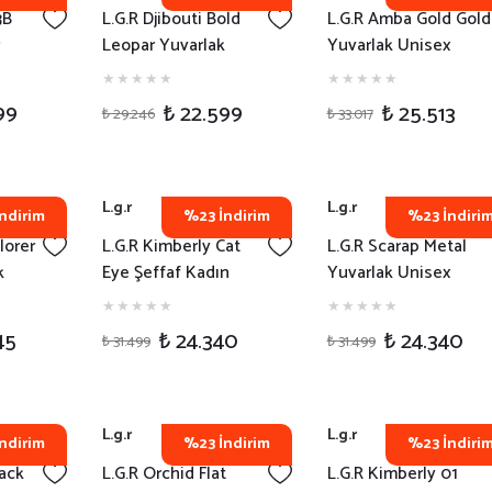
3B
L.G.R Djibouti Bold
L.G.R Amba Gold Gold
Leopar Yuvarlak
Yuvarlak Unisex
zlüğü
Erkek Güneş Gözlüğü
Güneş Gözlüğü
99
₺ 22.599
₺ 25.513
₺ 29.246
₺ 33.017
L.g.r
L.g.r
ndirim
%23 İndirim
%23 İndiri
lorer
L.G.R Kimberly Cat
L.G.R Scarap Metal
k
Eye Şeffaf Kadın
Yuvarlak Unisex
Güneş Gözlüğü
Güneş Gözlüğü
45
₺ 24.340
₺ 24.340
₺ 31.499
₺ 31.499
L.g.r
L.g.r
ndirim
%23 İndirim
%23 İndiri
lack
L.G.R Orchid Flat
L.G.R Kimberly 01