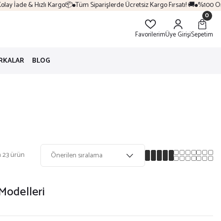
ay İade & Hızlı Kargo📦
Tüm Siparişlerde Ücretsiz Kargo Fırsatı! 🚚
%100 Orijin
0
Favorilerim
Üye Girişi
Sepetim
RKALAR
BLOG
 23 ürün
Modelleri