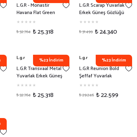
L.G.R - Monastir
L.G.R Scarap Yuvarlak
Havana Flat Green
Erkek Güneş Gözlüğü
Vintage - Güneş
Gözlüğü - 23
₺ 25.318
₺ 24.340
₺ 32.764
₺ 31.499
L.g.r
L.g.r
m
%23 İndirim
%23 İndirim
L.G.R Transvaal Metal
L.G.R Reunion Bold
Yuvarlak Erkek Güneş
Şeffaf Yuvarlak
Gözlüğü
Unisex Güneş
Gözlüğü
₺ 25.318
₺ 22.599
₺ 32.764
₺ 29.246
m