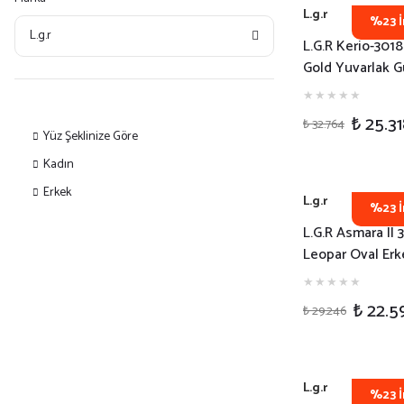
L.g.r
%23 İ
L.g.r
L.G.R Kerio-3018
Gold Yuvarlak 
Gözlüğü
₺ 25.3
₺ 32.764
Yüz Şeklinize Göre
Kadın
Erkek
L.g.r
%23 İ
L.G.R Asmara II 
Leopar Oval Erk
Güneş Gözlüğü
₺ 22.5
₺ 29.246
L.g.r
%23 İ