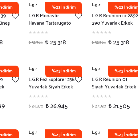
L.g.r
L.g.r
ndirim
%23 İndirim
%23 İndiri
 39
L.G.R Monastir
L.G.R Reunion iii-2892
Güneş
Havana Tartarugato
290 Yuvarlak Erkek
Green Vintage 23
Güneş Gözlüğü
Güneş Gözlüğü
18
₺ 25.318
₺ 25.318
₺ 32.764
₺ 32.764
L.g.r
L.g.r
ndirim
%23 İndirim
%23 İndiri
39
L.G.R Fez Explorer 23B
L.G.R Reunion 01
ek
Yuvarlak Siyah Erkek
Siyah Yuvarlak Erkek
Güneş Gözlüğü
Güneş Gözlüğü
99
₺ 26.945
₺ 21.505
₺ 34.870
₺ 27.830
L.g.r
L.g.r
ndirim
%23 İndirim
%23 İndiri