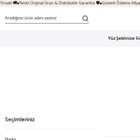
atı! 🚚
%100 Orijinal Ürün & Distribütör Garantisi 🛡️
Güvenli Ödeme Altyapısı
Yüz Şeklinize G
Seçimleriniz
Marka