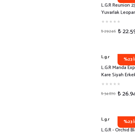
L.G.R Reunion 2
Yuvarlak Leopar
Erkek Güneş Gö
₺ 22.5
₺ 29.246
L.g.r
%23 İ
L.G.R Manda Exp
Kare Siyah Erke
Güneş Gözlüğü
₺ 26.9
₺ 34.870
L.g.r
%23 İ
L.G.R - Orchid B