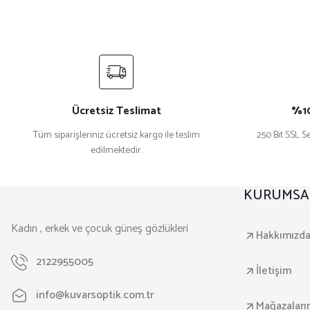
Ücretsiz Teslimat
%10
Tüm siparişleriniz ücretsiz kargo ile teslim
250 Bit SSL Se
edilmektedir.
KURUMSA
Kadın , erkek ve çocuk güneş gözlükleri
Hakkımızd
2122955005
İletişim
info@kuvarsoptik.com.tr
Mağazaları