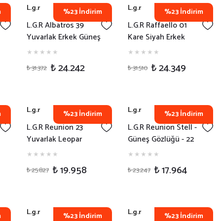
L.g.r
L.g.r
m
%23 İndirim
%23 İndirim
L.G.R Albatros 39
L.G.R Raffaello 01
Yuvarlak Erkek Güneş
Kare Siyah Erkek
Gözlüğü
Güneş Gözlüğü
₺ 24.242
₺ 24.349
₺ 31.372
₺ 31.510
L.g.r
L.g.r
m
%23 İndirim
%23 İndirim
L.G.R Reunion 23
L.G.R Reunion Stell -
Yuvarlak Leopar
Güneş Gözlüğü - 22
Erkek Güneş Gözlüğü
₺ 19.958
₺ 17.964
₺ 25.827
₺ 23.247
L.g.r
L.g.r
m
%23 İndirim
%23 İndirim