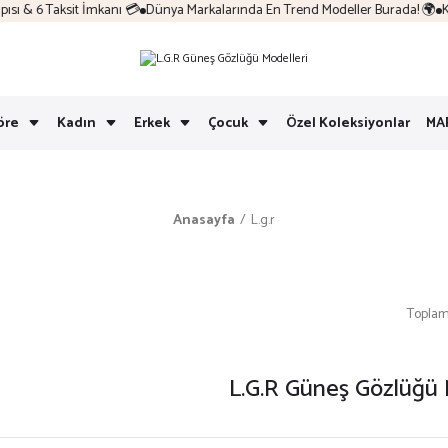
 & 6 Taksit İmkanı 💳
Dünya Markalarında En Trend Modeller Burada! 🌍
Kol
öre
Kadın
Erkek
Çocuk
Özel Koleksiyonlar
MA
Anasayfa
L.g.r
Toplam
L.G.R
Güneş Gözlüğü 