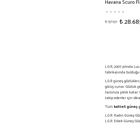
Havana Scuro Fla
Güneş Gözlüğü 
₺ 28.68
₺ 37.121
L.G.R, 2007 yılında L
fabrikasında bulduğu or
L.G.R güneş gözlükleri
görüş sunar. Gözlük çe
tarzınıza şıklık katar
takip edenler için ide
Tüm
kaliteli güneş 
L.G.R. Kadın Güneş Göz
L.G.R. Erkek Güneş Göz