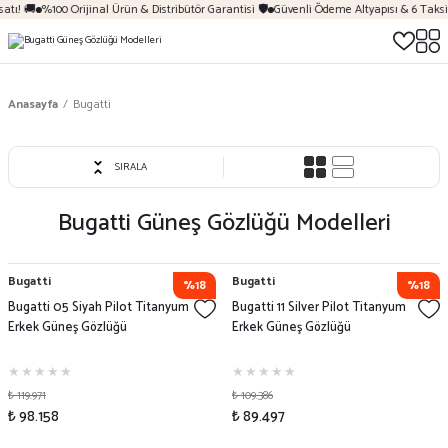
tı! 🚚
%100 Orijinal Ürün & Distribütör Garantisi 🛡️
Güvenli Ödeme Altyapısı & 6 Taksit
Anasayfa
Bugatti
SIRALA
Bugatti
Güneş Gözlüğü Modelleri
Bugatti
Bugatti
%18
%18
Bugatti 05 Siyah Pilot Titanyum
Bugatti 11 Silver Pilot Titanyum
Erkek Güneş Gözlüğü
Erkek Güneş Gözlüğü
₺ 119.971
₺ 109.386
₺ 98.158
₺ 89.497