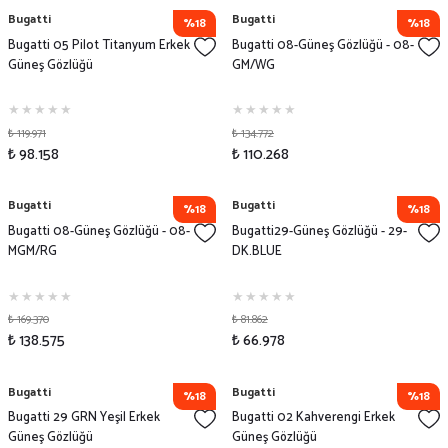
Bugatti
Bugatti
%18
%18
Bugatti 05 Pilot Titanyum Erkek
Bugatti 08-Güneş Gözlüğü - 08-
Güneş Gözlüğü
GM/WG
₺ 119.971
₺ 134.772
₺ 98.158
₺ 110.268
Bugatti
Bugatti
%18
%18
Bugatti 08-Güneş Gözlüğü - 08-
Bugatti29-Güneş Gözlüğü - 29-
MGM/RG
DK.BLUE
₺ 169.370
₺ 81.862
₺ 138.575
₺ 66.978
Bugatti
Bugatti
%18
%18
Bugatti 29 GRN Yeşil Erkek
Bugatti 02 Kahverengi Erkek
Güneş Gözlüğü
Güneş Gözlüğü