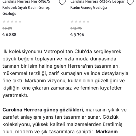
Carolina Herrera Her 0136/S
Carolina Herrera 0126/S Leopar
Kelebek Siyah Kadın Güneş
Kadın Güneş Gözlüğü
Gözlüğü
₺ 9.471
₺ 13.470
₺ 6.888
₺ 9.796
İlk koleksiyonunu Metropolitan Club'da sergileyerek
büyük beğeni toplayan ve hızla moda dünyasında
tanınan bir isim haline gelen Herrera'nın tasarımları,
mükemmel terziliği, zarif kumaşları ve ince detaylarıyla
öne çıktı. Markanın vizyonu, kullanıcının güzelliğini ve
kişiliğini öne çıkaran zamansız ve feminen kıyafetler
yaratmaktı​.
Carolina Herrera güneş gözlükleri
, markanın şıklık ve
zarafet anlayışını yansıtan tasarımlar sunar. Gözlük
koleksiyonu, yüksek kaliteli malzemelerden üretilmiş
olup, modern ve şık tasarımlara sahiptir.
Markanın