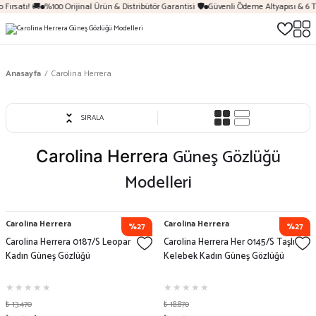
Fırsatı! 🚚
%100 Orijinal Ürün & Distribütör Garantisi 🛡️
Güvenli Ödeme Altyapısı & 6 T
Anasayfa
Carolina Herrera
SIRALA
Güneş Gözlüğü
Carolina Herrera
Modelleri
Carolina Herrera
Carolina Herrera
%27
%27
Carolina Herrera 0187/S Leopar
Carolina Herrera Her 0145/S Taşlı
Kadın Güneş Gözlüğü
Kelebek Kadın Güneş Gözlüğü
₺ 13.470
₺ 18.870