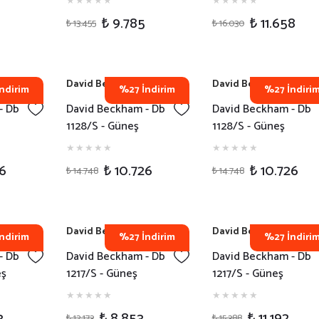
₺ 9.785
₺ 11.658
₺ 13.455
₺ 16.030
David Beckham
David Beckham
ndirim
%27 İndirim
%27 İndiri
- Db
David Beckham - Db
David Beckham - Db
1128/S - Güneş
1128/S - Güneş
K
Gözlüğü - RHL84
Gözlüğü - RHL2K
26
₺ 10.726
₺ 10.726
₺ 14.748
₺ 14.748
David Beckham
David Beckham
ndirim
%27 İndirim
%27 İndiri
- Db
David Beckham - Db
David Beckham - Db
eş
1217/S - Güneş
1217/S - Güneş
K
Gözlüğü - WR908
Gözlüğü - PPO07
3
₺ 8.853
₺ 11.192
₺ 12.173
₺ 15.388