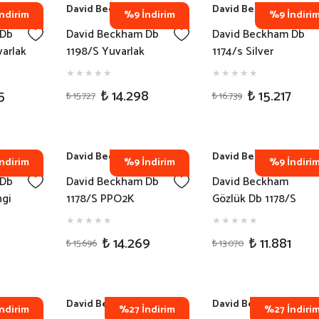
David Beckham
David Beckham
ndirim
%9 İndirim
%9 İndiri
 Db
David Beckham Db
David Beckham Db
varlak
1198/S Yuvarlak
1174/s Silver
zlüğü
Kahverengi Erkek
Dikdörtgen Erkek
Güneş Gözlüğü
Güneş Gözlüğü
5
₺ 14.298
₺ 15.217
₺ 15.727
₺ 16.739
David Beckham
David Beckham
ndirim
%9 İndirim
%9 İndiri
 Db
David Beckham Db
David Beckham
ngi
1178/S PPO2K
Gözlük Db 1178/S
 Güneş
Yuvarlak Siyah Erkek
Yuvarlak Şeffaf Erkek
Güneş Gözlüğü
Güneş Gözlüğü
₺ 14.269
₺ 11.881
₺ 15.696
₺ 13.070
David Beckham
David Beckham
ndirim
%27 İndirim
%27 İndiri