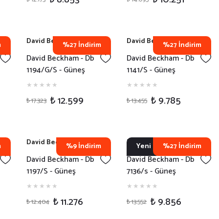
David Beckham
David Beckham
m
%27 İndirim
%27 İndirim
David Beckham - Db
David Beckham - Db
1194/G/S - Güneş
1141/S - Güneş
Gözlüğü - RHL1V
Gözlüğü - EX4LB
₺ 12.599
₺ 9.785
₺ 17.323
₺ 13.455
David Beckham
David Beckham
m
%9 İndirim
Yeni
%27 İndirim
David Beckham - Db
David Beckham - Db
1197/S - Güneş
7136/s - Güneş
Gözlüğü - 807QT
Gözlüğü - 6C590
₺ 11.276
₺ 9.856
₺ 12.404
₺ 13.552