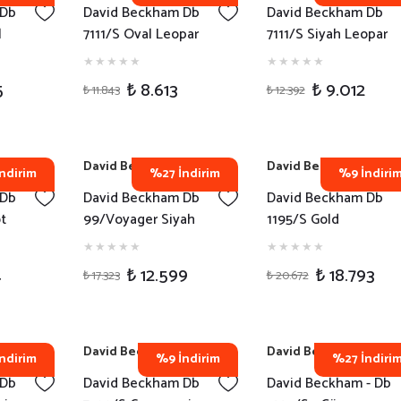
 Db
David Beckham Db
David Beckham Db
l
7111/S Oval Leopar
7111/S Siyah Leopar
neş
Erkek Güneş Gözlüğü
Erkek Güneş Gözlüğü
5
₺ 8.613
₺ 9.012
₺ 11.843
₺ 12.392
David Beckham
David Beckham
ndirim
%27 İndirim
%9 İndiri
 Db
David Beckham Db
David Beckham Db
t
99/Voyager Siyah
1195/S Gold
üneş
Pilot Erkek Güneş
Çerçevesiz Erkek
Gözlüğü
Güneş Gözlüğü
4
₺ 12.599
₺ 18.793
₺ 17.323
₺ 20.672
David Beckham
David Beckham
ndirim
%9 İndirim
%27 İndiri
 Db
David Beckham Db
David Beckham - Db