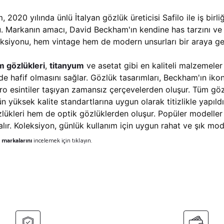
2020 yılında ünlü İtalyan gözlük üreticisi Safilo ile iş bir
 Markanın amacı, David Beckham'ın kendine has tarzını ve yük
ksiyonu, hem vintage hem de modern unsurları bir araya geti
 gözlükleri
,
titanyum
ve asetat gibi en kaliteli malzemeler 
de hafif olmasını sağlar.
Gözlük tasarımları, Beckham'ın ikonik
tro esintiler taşıyan zamansız çerçevelerden oluşur.
Tüm gözlü
n yüksek kalite standartlarına uygun olarak titizlikle yapıld
ükleri hem de optik gözlüklerden oluşur. Popüler modeller 
alır. Koleksiyon, günlük kullanım için uygun rahat ve şık mod
markalarını
incelemek için tıklayın.