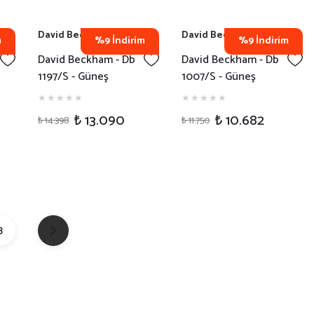
David Beckham
David Beckham
m
%9 İndirim
%9 İndirim
David Beckham - Db
David Beckham - Db
1197/S - Güneş
1007/S - Güneş
Gözlüğü - 807M9
Gözlüğü - 80708
₺ 13.090
₺ 10.682
₺ 14.398
₺ 11.750
3