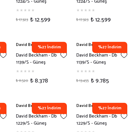
1224/S - Güneş
1224/S - Güneş
Gözlüğü - RHLIR
Gözlüğü - ONR08
₺ 12.599
₺ 12.599
₺ 17.323
₺ 17.323
David Beckham
David Beckham
m
%27 İndirim
%27 İndirim
David Beckham - Db
David Beckham - Db
1139/S - Güneş
1139/S - Güneş
Gözlüğü - EX49K
Gözlüğü - 807KE
₺ 8.378
₺ 9.785
₺ 11.520
₺ 13.455
David Beckham
David Beckham
m
%27 İndirim
%27 İndirim
David Beckham - Db
David Beckham - Db
1229/S - Güneş
1229/S - Güneş
Gözlüğü - RHL84
Gözlüğü - HN2A9