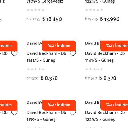
siz
7109/S Çerçevesiz
1224/S - Güneş
ek
Dikdörtgen Siyah
Gözlüğü - T5U8J
Erkek Güneş Gözlüğü
5
₺ 18.450
₺ 13.996
₺ 20.295
₺ 19.245
David Beckham
David Beckham
ndirim
%27 İndirim
%27 İndiri
- Db
David Beckham - Db
David Beckham - Db
1141/S - Güneş
1141/S - Güneş
J
Gözlüğü - 807GB
Gözlüğü - 086N4
₺ 8.378
₺ 8.378
₺ 11.520
₺ 11.520
David Beckham
David Beckham
ndirim
%27 İndirim
%27 İndiri
- Db
David Beckham - Db
David Beckham - Db
1139/S - Güneş
1229/S - Güneş
B
Gözlüğü - 086WJ
Gözlüğü - T5U8J