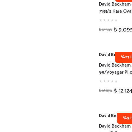
David Beckham
7133/s Kare Ova
Siyah Erkek Gü
Gözlüğü
₺ 9.09
₺ 12.505
David Beckham
%27 İ
David Beckham
99/Voyager Pilo
Leopar Erkek G
Gözlüğü
₺ 12.12
₺ 16.670
David Beckham
%9 İ
David Beckham