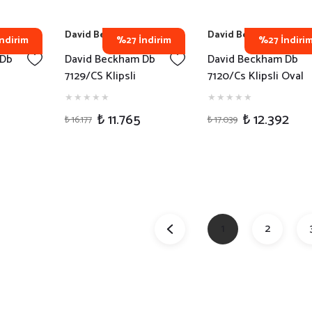
David Beckham
David Beckham
ndirim
%27 İndirim
%27 İndiri
 Db
David Beckham Db
David Beckham Db
7129/CS Klipsli
7120/Cs Klipsli Oval
neş
Dikdörtgen Havana
Havana Erkek Güneş
Erkek Güneş Gözlüğü
Gözlüğü
₺ 11.765
₺ 12.392
₺ 16.177
₺ 17.039
1
2