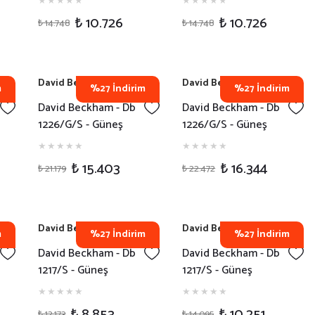
₺ 10.726
₺ 10.726
₺ 14.748
₺ 14.748
David Beckham
David Beckham
m
%27 İndirim
%27 İndirim
David Beckham - Db
David Beckham - Db
1226/G/S - Güneş
1226/G/S - Güneş
Gözlüğü - RHL84
Gözlüğü - RHL63
₺ 15.403
₺ 16.344
₺ 21.179
₺ 22.472
David Beckham
David Beckham
m
%27 İndirim
%27 İndirim
David Beckham - Db
David Beckham - Db
1217/S - Güneş
1217/S - Güneş
Gözlüğü - 807IR
Gözlüğü - 35JQZ
₺ 8.853
₺ 10.251
₺ 12.173
₺ 14.095