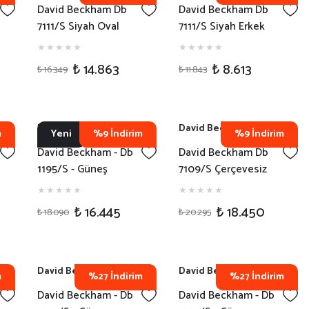
David Beckham Db
David Beckham Db
7111/S Siyah Oval
7111/S Siyah Erkek
Erkek Güneş Gözlüğü
Güneş Gözlüğü
₺ 14.863
₺ 8.613
₺ 16.349
₺ 11.843
David Beckham
David Beckham
m
Yeni
%9 İndirim
%9 İndirim
David Beckham - Db
David Beckham Db
1195/S - Güneş
7109/S Çerçevesiz
Gözlüğü - 8JD1V
Dikdörtgen Havana
Erkek Güneş Gözlüğü
₺ 16.445
₺ 18.450
₺ 18.090
₺ 20.295
David Beckham
David Beckham
m
%27 İndirim
%27 İndirim
David Beckham - Db
David Beckham - Db