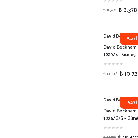
₺ 8.378
₺ 11.520
David Beckham
%27 İ
David Beckham 
1229/S - Güneş
Gözlüğü - 85K2
₺ 10.7
₺ 14.748
David Beckham
%27 İ
David Beckham 
1226/G/S - Gün
Gözlüğü - RHL2
₺ 15.40
₺ 21.179