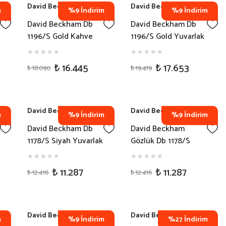
David Beckham
David Beckham
m
%9 İndirim
%9 İndirim
David Beckham Db
David Beckham Db
1196/S Gold Kahve
1196/S Gold Yuvarlak
Yuvarlak Erkek Güneş
Erkek Güneş Gözlüğü
Gözlüğü
₺ 16.445
₺ 17.653
₺ 18.090
₺ 19.419
David Beckham
David Beckham
m
%9 İndirim
%9 İndirim
David Beckham Db
David Beckham
1178/S Siyah Yuvarlak
Gözlük Db 1178/S
Erkek Güneş Gözlüğü
Yuvarlak Kahve Erkek
Güneş Gözlüğü
₺ 11.287
₺ 11.287
₺ 12.416
₺ 12.416
David Beckham
David Beckham
m
%9 İndirim
%27 İndirim