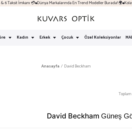
Taksit İmkanı 💳
Dünya Markalarında En Trend Modeller Burada! 🌍
Kolay İa
öre
Kadın
Erkek
Çocuk
Özel Koleksiyonlar
MA
Anasayfa
David Beckham
Toplam 
David Beckham
Güneş Göz