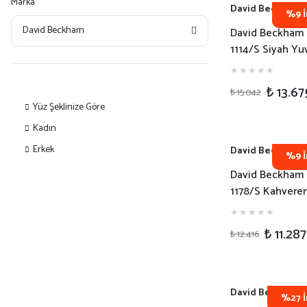
Marka
David Beckham
%9 İ
David Beckham
David Beckham
1114/S Siyah Yu
Erkek Güneş Gö
₺ 13.67
₺ 15.042
Yüz Şeklinize Göre
Kadın
Erkek
David Beckham
%9 İ
David Beckham
1178/S Kahvere
Yuvarlak Erkek
Gözlüğü
₺ 11.287
₺ 12.416
David Beckham
%27 İ