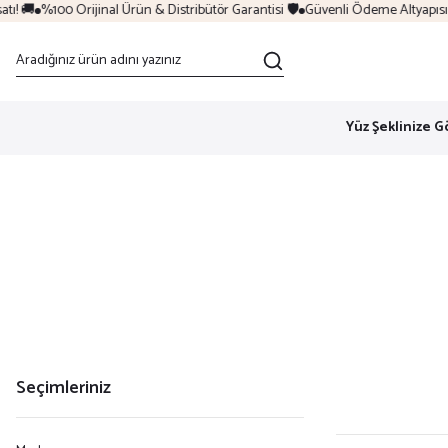
🚚
%100 Orijinal Ürün & Distribütör Garantisi 🛡️
Güvenli Ödeme Altyapısı & 6 
Yüz Şeklinize G
Seçimleriniz