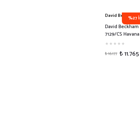
David Beckham
%27 İ
David Beckham
7129/CS Havana
Klipsli Erkek Gü
Gözlüğü
₺ 11.765
₺ 16.177