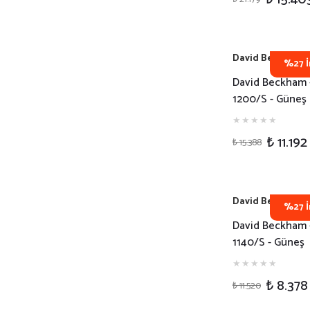
David Beckham
%27 İ
David Beckham 
1200/S - Güneş
Gözlüğü - 086O
₺ 11.192
₺ 15.388
David Beckham
%27 İ
David Beckham 
1140/S - Güneş
Gözlüğü - EX4D
₺ 8.378
₺ 11.520