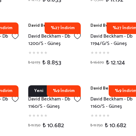
David Beckham
David Beckham
ndirim
%27 İndirim
%27 İndiri
- Db
David Beckham - Db
David Beckham - Db
1200/S - Güneş
1194/G/S - Güneş
7
Gözlüğü - 807IR
Gözlüğü - RHLIR
₺ 8.853
₺ 12.124
₺ 12.173
₺ 16.670
David Beckham
David Beckham
ndirim
Yeni
%9 İndirim
%9 İndiri
- Db
David Beckham - Db
David Beckham - Db
1160/S - Güneş
1160/S - Güneş
G
Gözlüğü - KB7KU
Gözlüğü - EX470
₺ 10.682
₺ 10.682
₺ 11.750
₺ 11.750