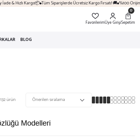
de & Hızlı Kargo📦
Tüm Siparişlerde Ücretsiz Kargo Fırsatı! 🚚
%100 Orijinal Ür
0
Favorilerim
Üye Girişi
Sepetim
RKALAR
BLOG
132 ürün
lüğü Modelleri