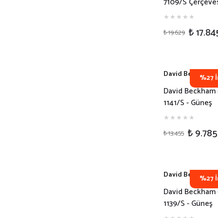
7109/S Çerçeve
Dikdörtgen Erk
Güneş Gözlüğü
₺ 17.84
₺ 19.629
David Beckham
%27 İ
David Beckham 
1141/S - Güneş
Gözlüğü - 807W
₺ 9.785
₺ 13.455
David Beckham
%27 İ
David Beckham 
1139/S - Güneş
Gözlüğü - 807G