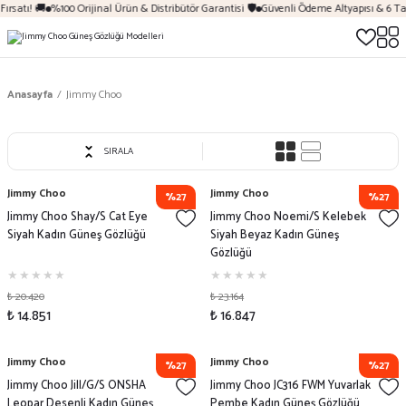
rsatı! 🚚
%100 Orijinal Ürün & Distribütör Garantisi 🛡️
Güvenli Ödeme Altyapısı & 6 Tak
Anasayfa
Jimmy Choo
SIRALA
Jimmy Choo
Jimmy Choo
%27
%27
Jimmy Choo Shay/S Cat Eye
Jimmy Choo Noemi/S Kelebek
Siyah Kadın Güneş Gözlüğü
Siyah Beyaz Kadın Güneş
Gözlüğü
₺ 20.420
₺ 23.164
₺ 14.851
₺ 16.847
Jimmy Choo
Jimmy Choo
%27
%27
Jimmy Choo Jill/G/S ONSHA
Jimmy Choo JC316 FWM Yuvarlak
Leopar Desenli Kadın Güneş
Pembe Kadın Güneş Gözlüğü