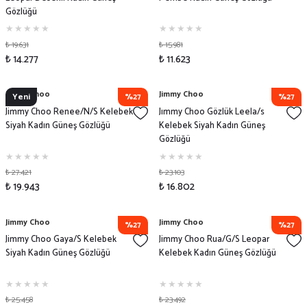
Gözlüğü
₺ 19.631
₺ 15.981
₺ 14.277
₺ 11.623
Jimmy Choo
Jimmy Choo
Yeni
%27
%27
Jimmy Choo Renee/N/S Kelebek
Jımmy Choo Gözlük Leela/s
Siyah Kadın Güneş Gözlüğü
Kelebek Siyah Kadın Güneş
Gözlüğü
₺ 27.421
₺ 23.103
₺ 19.943
₺ 16.802
Jimmy Choo
Jimmy Choo
%27
%27
Jimmy Choo Gaya/S Kelebek
Jimmy Choo Rua/G/S Leopar
Siyah Kadın Güneş Gözlüğü
Kelebek Kadın Güneş Gözlüğü
₺ 25.458
₺ 23.492