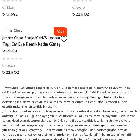
₺ 18.826
₺ 30.940
₺ 13.692
₺ 22.502
Jimmy Choo
%27
Jimmy Choo Sonja/G/N/S Leopar
Taşlı Cat Eye Kemik Kadın Güneş
Gözlüğü
₺ 30.940
₺ 22.502
Jimmy Choo, 1983 yılında Londra'da kurulan lüks bir moda markasıdır. Jimmy Choo, 2007 yılında
gözlük koleksiyonunu piyasaya sürerek ürün yelpazesini genişletti. Gözlük koleksiyonu, markanın
imzası haline gelen zarif ve sofistike tasarımları yansıtır.
Jimmy Choo gözlükleri
, kadınsı
detaylar, şık süslemeler ve yüksek kaliteli malzemelerle üretilir. Her bir gözlük modeli, lüks ve
estetiği mükemmel bir şekilde birleştirir​.
Jimmy Choo gözlükleri, göz alıcı detaylar ve zarif süslemelerle dikkat çeker. Tasarımlar, modern moda
anlayışı ile klasik şıklığı bir araya getirir. Gözlüklerde kullanılan malzemeler, dayanıklılık ve konfor
sunar. Metal ve asetat çerçeveler, uzun ömürlü ve hafif olacak şekilde tasarlanmıştır. Koleksiyon,
farklı yüz şekillerine uygun çeşitli model ve renk seçenekleri sunar.
Kedi gözü
, oval, kare ve
yuvarlak
gibi farklı çerçeve şekilleri mevcuttur. Jimmy Choo gözlükleri, sadece şık görünmekle
kalmaz, aynı zamanda konforlu bir kullanım deneyimi sunar. Ayarlanabilir burun pedleri ve hafif
çerçeveler, uzun süreli kullanımlarda bile rahatlık sağlar. Jimmy Choo gözlük koleksiyonunu