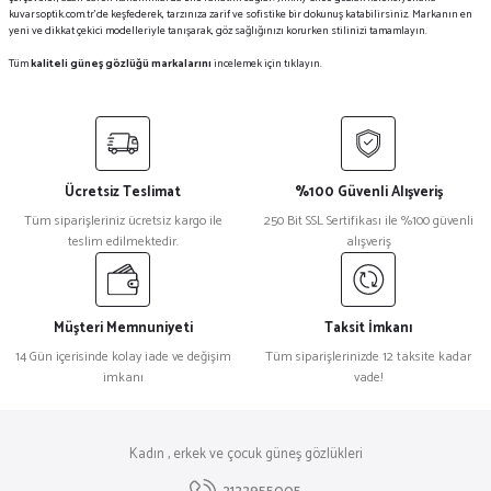
kuvarsoptik.com.tr'de keşfederek, tarzınıza zarif ve sofistike bir dokunuş katabilirsiniz. Markanın en
yeni ve dikkat çekici modelleriyle tanışarak, göz sağlığınızı korurken stilinizi tamamlayın.
Tüm
kaliteli güneş gözlüğü markalarını
incelemek için tıklayın.
Ücretsiz Teslimat
%100 Güvenli Alışveriş
Tüm siparişleriniz ücretsiz kargo ile
250 Bit SSL Sertifikası ile %100 güvenli
teslim edilmektedir.
alışveriş
Müşteri Memnuniyeti
Taksit İmkanı
14 Gün içerisinde kolay iade ve değişim
Tüm siparişlerinizde 12 taksite kadar
imkanı
vade!
Kadın , erkek ve çocuk güneş gözlükleri