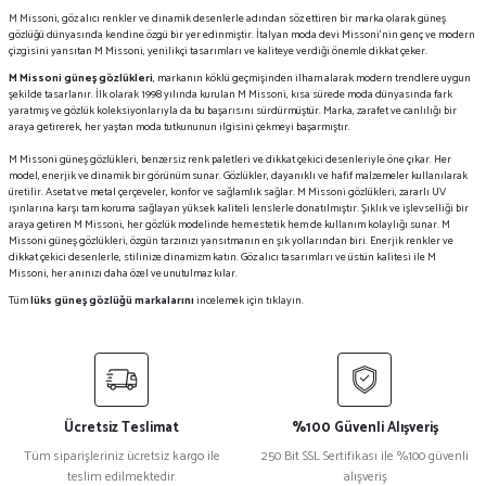
M Missoni, göz alıcı renkler ve dinamik desenlerle adından söz ettiren bir marka olarak güneş
gözlüğü dünyasında kendine özgü bir yer edinmiştir. İtalyan moda devi Missoni'nin genç ve modern
çizgisini yansıtan M Missoni, yenilikçi tasarımları ve kaliteye verdiği önemle dikkat çeker.
M Missoni güneş gözlükleri
, markanın köklü geçmişinden ilham alarak modern trendlere uygun
şekilde tasarlanır. İlk olarak 1998 yılında kurulan M Missoni, kısa sürede moda dünyasında fark
yaratmış ve gözlük koleksiyonlarıyla da bu başarısını sürdürmüştür. Marka, zarafet ve canlılığı bir
araya getirerek, her yaştan moda tutkununun ilgisini çekmeyi başarmıştır.
M Missoni güneş gözlükleri, benzersiz renk paletleri ve dikkat çekici desenleriyle öne çıkar. Her
model, enerjik ve dinamik bir görünüm sunar. Gözlükler, dayanıklı ve hafif malzemeler kullanılarak
üretilir. Asetat ve metal çerçeveler, konfor ve sağlamlık sağlar. M Missoni gözlükleri, zararlı UV
ışınlarına karşı tam koruma sağlayan yüksek kaliteli lenslerle donatılmıştır. Şıklık ve işlevselliği bir
araya getiren M Missoni, her gözlük modelinde hem estetik hem de kullanım kolaylığı sunar. M
Missoni güneş gözlükleri, özgün tarzınızı yansıtmanın en şık yollarından biri. Enerjik renkler ve
dikkat çekici desenlerle, stilinize dinamizm katın. Göz alıcı tasarımları ve üstün kalitesi ile M
Missoni, her anınızı daha özel ve unutulmaz kılar.
Tüm
lüks güneş gözlüğü markalarını
incelemek için tıklayın.
Ücretsiz Teslimat
%100 Güvenli Alışveriş
Tüm siparişleriniz ücretsiz kargo ile
250 Bit SSL Sertifikası ile %100 güvenli
teslim edilmektedir.
alışveriş