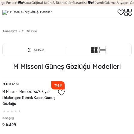
go Fırsatı! 🚚
%100 Orijinal Ürün & Distribütör Garantisi 🛡️
Güvenli Ödeme Altyapısı & 
Anasayfa
M Missoni
SIRALA
M Missoni
Güneş Gözlüğü Modelleri
M Missoni
%38
M Missoni Mmi 0094/S Siyah
Dikdörtgen Kemik Kadın Güneş
Gözlüğü
₺ 10.543
₺ 6.499