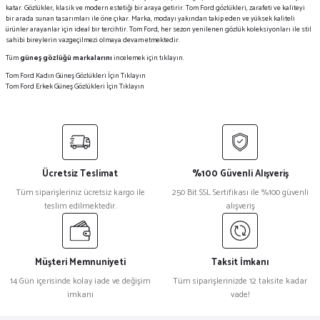
katar. Gözlükler, klasik ve modern estetiği bir araya getirir. Tom Ford gözlükleri, zarafeti ve kaliteyi
bir arada sunan tasarımları ile öne çıkar. Marka, modayı yakından takip eden ve yüksek kaliteli
ürünler arayanlar için ideal bir tercihtir. Tom Ford, her sezon yenilenen gözlük koleksiyonları ile stil
sahibi bireylerin vazgeçilmezi olmaya devam etmektedir.
Tüm
güneş gözlüğü markalarını
incelemek için tıklayın.
Tom Ford Kadın Güneş Gözlükleri İçin Tıklayın
Tom Ford Erkek Güneş Gözlükleri İçin Tıklayın
Ücretsiz Teslimat
%100 Güvenli Alışveriş
Tüm siparişleriniz ücretsiz kargo ile
250 Bit SSL Sertifikası ile %100 güvenli
teslim edilmektedir.
alışveriş
Müşteri Memnuniyeti
Taksit İmkanı
14 Gün içerisinde kolay iade ve değişim
Tüm siparişlerinizde 12 taksite kadar
imkanı
vade!