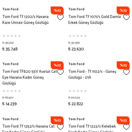
Tom Ford
Tom Ford
%23
%23
Tom Ford Tf 1202/s Havana
Tom Ford Tf 1071/s Gold Damla
Kare Unisex Güneş Gözlüğü
Erkek Güneş Gözlüğü
₺ 46.262
₺ 30.580
₺ 35.748
₺ 23.630
Tom Ford
Tom Ford
%23
%23
Tom Ford TF820 55V Asetat Cat
Tom Ford - Tf 1102/s - Güneş
Eye Havana Kadın Güneş
Gözlüğü - 01A
Gözlüğü
₺ 18.427
₺ 29.534
₺ 14.239
₺ 22.822
Tom Ford
Tom Ford
%23
%23
Tom Ford Tf 1252/s Havana Cat
Tom Ford Tf 1222/s Kelebek