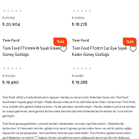
₺ 27.052
₺ 23.654
₺ 20.904
₺ 18.278
Tom Ford
Tom Ford
%23
%23
Tom Ford FT0999-N Siyah Erkek
Tom Ford FT0871 Cat Eye Siyah
Güneş Gözlüğü
Kadın Güneş Gözlüğü
₺ 25.222
₺ 24.961
₺ 19.490
₺ 19.288
Tom Ford, 2005 yılında kendi adını taşıyan markasını kuran ünlü Amerikalı tasarımcı Tom Ford
tarafından hayata geçirilmiştir. Moda dünyasında zarif ve sofistike tasarımları ile tanınan Tom Ford,
kısa sürede lüks gözlük koleksiyonları ile de adından söz ettirmiştir. Marka, modern şıklık ve kaliteyi
bir araya getirerek, hem günlük kullanımda hem de özel etkinliklerde tercih edilen bir isim haline
gelmiştir.
Tom Ford güneş gözlükleri, yüksek kaliteli malzemeler ve üstün işçilikle üretilir. Gözlüklerde
kullanılan UV korumalı lensler, gözlerinizi zararlı güneş ışınlarından korur ve net bir görüş sağlar.
Dayanıklı ve şık çerçeveler, hem konforlu hem de uzun ömürlüdür. Tom Ford'un gözlük tasarımları,
zarif detayları ve ikonik "T" logosu ile her yüz şekline uyum sağlayarak tarzınıza lüks bir dokunuş