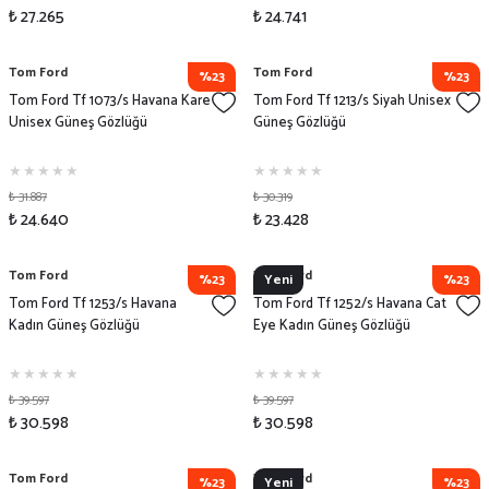
₺ 27.265
₺ 24.741
Tom Ford
Tom Ford
%23
%23
Tom Ford Tf 1073/s Havana Kare
Tom Ford Tf 1213/s Siyah Unisex
Unisex Güneş Gözlüğü
Güneş Gözlüğü
₺ 31.887
₺ 30.319
₺ 24.640
₺ 23.428
Tom Ford
Tom Ford
%23
Yeni
%23
Tom Ford Tf 1253/s Havana
Tom Ford Tf 1252/s Havana Cat
Kadın Güneş Gözlüğü
Eye Kadın Güneş Gözlüğü
₺ 39.597
₺ 39.597
₺ 30.598
₺ 30.598
Tom Ford
Tom Ford
%23
Yeni
%23