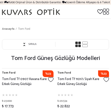
! 🚚
%100 Orijinal Ürün & Distribütör Garantisi 🛡️
Güvenli Ödeme Altyapısı & 6 Taksit İ
Anasayfa
Tom Ford
SIRALA
Tom Ford
Güneş Gözlüğü Modelleri
Tom Ford
Tom Ford
%23
%23
Tom Ford Tf 0907 Havana Kare
Tom Ford Tf 1101/s Siyah Kare
Erkek Güneş Gözlüğü
Erkek Güneş Gözlüğü
₺ 23.000
₺ 29.534
₺ 17.773
₺ 22.822