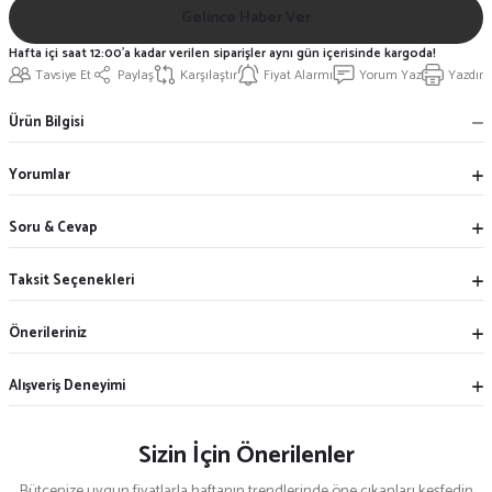
Gelince Haber Ver
Hafta içi saat 12:00'a kadar verilen siparişler aynı gün içerisinde kargoda!
Tavsiye Et
Paylaş
Karşılaştır
Fiyat Alarmı
Yorum Yaz
Yazdır
Ürün Bilgisi
Yorumlar
Soru & Cevap
Taksit Seçenekleri
Önerileriniz
Alışveriş Deneyimi
Sizin İçin Önerilenler
Bütçenize uygun fiyatlarla haftanın trendlerinde öne çıkanları keşfedin