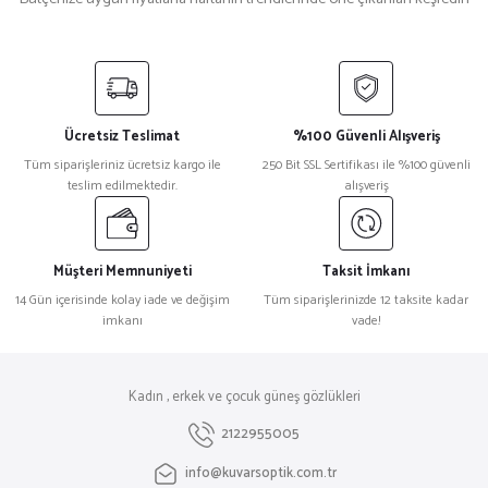
Balenciaga
%32
Balenciaga Bb0096S Dikdörtgen Beyaz Kadın Güneş Gözlüğü
Ücretsiz Teslimat
%100 Güvenli Alışveriş
₺ 31.499
Tüm siparişleriniz ücretsiz kargo ile
250 Bit SSL Sertifikası ile %100 güvenli
₺ 21.420
teslim edilmektedir.
alışveriş
Bottega Veneta
%32
Bottega Veneta Bv1176S Cat Eye Yeşil Kadın Güneş Gözlüğü
Müşteri Memnuniyeti
Taksit İmkanı
14 Gün içerisinde kolay iade ve değişim
Tüm siparişlerinizde 12 taksite kadar
imkanı
vade!
₺ 39.343
₺ 26.753
Dsquared2
%27
Kadın , erkek ve çocuk güneş gözlükleri
Dsquared2 D2 0061/S Leopar Kadın Güneş Gözlüğü
2122955005
info@kuvarsoptik.com.tr