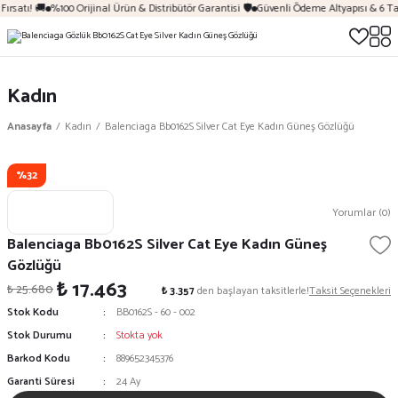
ırsatı! 🚚
%100 Orijinal Ürün & Distribütör Garantisi 🛡️
Güvenli Ödeme Altyapısı & 6 Ta
Kadın
Anasayfa
Kadın
Balenciaga Bb0162S Silver Cat Eye Kadın Güneş Gözlüğü
%32
Yorumlar (0)
Balenciaga Bb0162S Silver Cat Eye Kadın Güneş
Gözlüğü
₺ 17.463
₺ 25.680
₺ 3.357
den başlayan taksitlerle!
Taksit Seçenekleri
Stok Kodu
BB0162S - 60 - 002
Stok Durumu
Stokta yok
Barkod Kodu
889652345376
Garanti Süresi
24 Ay