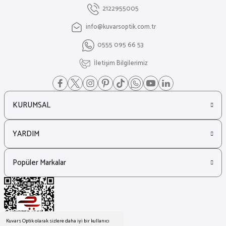
2122955005
info@kuvarsoptik.com.tr
₺ 11.068
0555 095 66 53
₺ 8.049
Hugo Boss
İletişim Bilgilerimiz
%27
Hugo Boss 1625/S Siyah Kare Erkek Güneş Gözlüğü
KURUMSAL
₺ 12.444
₺ 9.050
YARDIM
Carrera
%27
Carrera Ca 8057/Cs Spor Siyah Erkek Güneş Gözlüğü
Popüler Markalar
₺ 9.685
₺ 7.044
Gucci
%32
Kuvars Optik olarak sizlere daha iyi bir kullanıcı