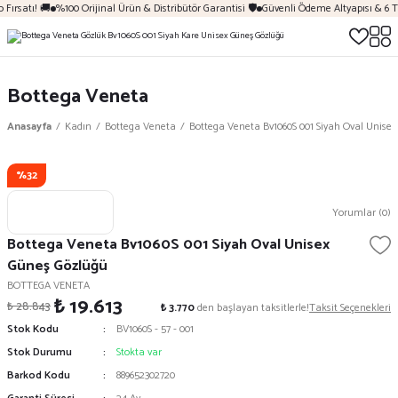
Fırsatı! 🚚
%100 Orijinal Ürün & Distribütör Garantisi 🛡️
Güvenli Ödeme Altyapısı & 6 T
Bottega Veneta
Anasayfa
Kadın
Bottega Veneta
Bottega Veneta Bv1060S 001 Siyah Oval Unise
%32
Yorumlar (0)
Bottega Veneta Bv1060S 001 Siyah Oval Unisex
Güneş Gözlüğü
BOTTEGA VENETA
₺ 19.613
₺ 28.843
₺ 3.770
den başlayan taksitlerle!
Taksit Seçenekleri
Stok Kodu
BV1060S - 57 - 001
Stok Durumu
Stokta var
Barkod Kodu
889652302720