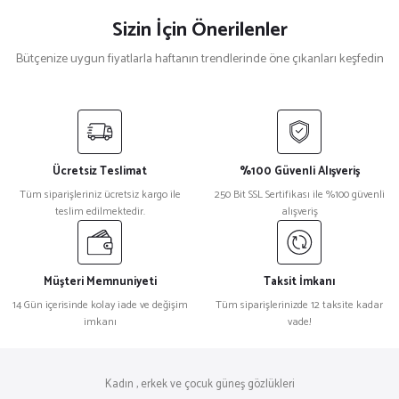
Sizin İçin Önerilenler
Bütçenize uygun fiyatlarla haftanın trendlerinde öne çıkanları keşfedin
Serengeti
%27
Serengeti Carrara 8553 Gümüş Erkek Pilot Güneş Gözlüğü
Ücretsiz Teslimat
%100 Güvenli Alışveriş
₺ 31.234
Tüm siparişleriniz ücretsiz kargo ile
250 Bit SSL Sertifikası ile %100 güvenli
₺ 22.716
teslim edilmektedir.
alışveriş
Prada
%18
Prada 0Pr 10ZS Siyah Unisex Güneş Gözlüğü
Müşteri Memnuniyeti
Taksit İmkanı
14 Gün içerisinde kolay iade ve değişim
Tüm siparişlerinizde 12 taksite kadar
imkanı
vade!
₺ 27.106
₺ 22.177
Dsquared2
%27
Kadın , erkek ve çocuk güneş gözlükleri
Dsquared2 D2 0053/S Kelebek Leopar Kadın Güneş Gözlüğü