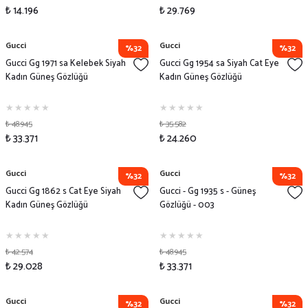
₺ 14.196
₺ 29.769
Gucci
Gucci
%32
%32
Gucci Gg 1971 sa Kelebek Siyah
Gucci Gg 1954 sa Siyah Cat Eye
Kadın Güneş Gözlüğü
Kadın Güneş Gözlüğü
₺ 48.945
₺ 35.582
₺ 33.371
₺ 24.260
Gucci
Gucci
%32
%32
Gucci Gg 1862 s Cat Eye Siyah
Gucci - Gg 1935 s - Güneş
Kadın Güneş Gözlüğü
Gözlüğü - 003
₺ 42.574
₺ 48.945
₺ 29.028
₺ 33.371
Gucci
Gucci
%32
%32