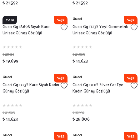
₺ 21.592
₺ 21.592
Gucci
Gucci
Yeni
%32
%32
Gucci Gg 1869S Siyah Kare
Gucci Gg 1723S Yeşil Geometrik
Unisex Güneş Gözlüğü
Unisex Güneş Gözlüğü
₺ 28.969
₺ 21.505
₺ 19.699
₺ 14.623
Gucci
Gucci
%32
%32
Gucci Gg 1723S Kare Siyah Kadın
Gucci Gg 1701S Silver Cat Eye
Güneş Gözlüğü
Kadın Güneş Gözlüğü
₺ 21.505
₺ 37.950
₺ 14.623
₺ 25.806
Gucci
Gucci
%32
%32