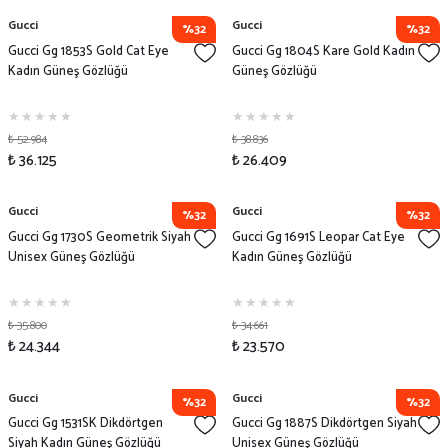
Gucci
Gucci
%32
%32
Gucci Gg 1853S Gold Cat Eye
Gucci Gg 1804S Kare Gold Kadın
Kadın Güneş Gözlüğü
Güneş Gözlüğü
₺ 52.984
₺ 38.836
₺ 36.125
₺ 26.409
Gucci
Gucci
%32
%32
Gucci Gg 1730S Geometrik Siyah
Gucci Gg 1691S Leopar Cat Eye
Unisex Güneş Gözlüğü
Kadın Güneş Gözlüğü
₺ 35.800
₺ 34.661
₺ 24.344
₺ 23.570
Gucci
Gucci
%32
%32
Gucci Gg 1531SK Dikdörtgen
Gucci Gg 1887S Dikdörtgen Siyah
Siyah Kadın Güneş Gözlüğü
Unisex Güneş Gözlüğü