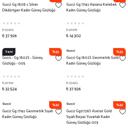
Gucci Gg 1808 s Silver
Gucci Gg 1714s Havana Kelebek
Dikdörtgen Kadın Güneş Gözlüğü
Kadın Güneş Gözlüğü
₺ 55.625
₺ 20.976
₺ 37.926
₺ 14.302
Gucci
Gucci
Yeni
%32
%32
Gucci - Gg 1802S - Güneş
Gucci Gg 1802S Geometrik Gold
Gözlüğü - 005
Kadın Güneş Gözlüğü
₺ 47.702
₺ 55.625
₺ 32.524
₺ 37.926
Gucci
Gucci
%32
%32
Gucci Gg 1714s Geometrik Siyah
Gucci Gg0726S Asetat Gold
Kadın Güneş Gözlüğü
Siyah Beyaz Yuvarlak Kadın
Güneş Gözlüğü 003