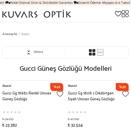
! 🚚
%100 Orijinal Ürün & Distribütör Garantisi 🛡️
Güvenli Ödeme Altyapısı & 6 Taksit İ
Anasayfa
Gucci
SIRALA
Gucci
Güneş Gözlüğü Modelleri
Gucci
Gucci
%32
%32
Gucci Gg 1868s Renkli Unisex
Gucci Gg 1808 s Dikdörtgen
Güneş Gözlüğü
Siyah Unisex Güneş Gözlüğü
₺ 34.293
₺ 47.702
₺ 23.382
₺ 32.524