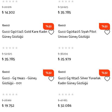
₺ 20.976
₺ 52.625
₺ 14.302
₺ 35.785
Gucci
Gucci
%32
%32
Gucci Gg0724S Gold Kare Kadın
Gucci Gg0840S Siyah Pilot
Güneş Gözlüğü
Unisex Güneş Gözlüğü
₺ 52.625
₺ 38.204
₺ 35.785
₺ 25.979
Gucci
Gucci
%32
%32
Gucci - Gg 1944s - Güneş
Gucci Gg 1854S Silver Yuvarlak
Gözlüğü - 001
Kadın Güneş Gözlüğü
₺ 28.969
₺ 47.185
₺ 19.752
₺ 32.086