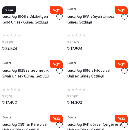
Gucci
Gucci
Yeni
%32
%32
Gucci Gg 1808 s Dikdörtgen
Gucci Gg 1933 s Siyah Unisex
Gold Unisex Güneş Gözlüğü
Güneş Gözlüğü
₺ 47.702
₺ 26.260
₺ 32.524
₺ 17.904
Gucci
Gucci
%32
%32
Gucci Gg 1823 sa Geometrik
Gucci Gg 1856 s Pilot Siyah
Siyah Unisex Güneş Gözlüğü
Unisex Güneş Gözlüğü
₺ 25.638
₺ 20.976
₺ 17.480
₺ 14.302
Gucci
Gucci
%32
%32
Gucci Gg 0381 sn Kare Siyah
Gucci Gg 1941 s Silver Çerçevesiz