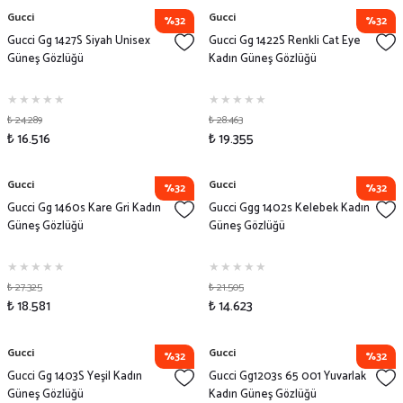
Gucci
Gucci
%32
%32
Gucci Gg 1427S Siyah Unisex
Gucci Gg 1422S Renkli Cat Eye
Güneş Gözlüğü
Kadın Güneş Gözlüğü
₺ 24.289
₺ 28.463
₺ 16.516
₺ 19.355
Gucci
Gucci
%32
%32
Gucci Gg 1460s Kare Gri Kadın
Gucci Ggg 1402s Kelebek Kadın
Güneş Gözlüğü
Güneş Gözlüğü
₺ 27.325
₺ 21.505
₺ 18.581
₺ 14.623
Gucci
Gucci
%32
%32
Gucci Gg 1403S Yeşil Kadın
Gucci Gg1203s 65 001 Yuvarlak
Güneş Gözlüğü
Kadın Güneş Gözlüğü