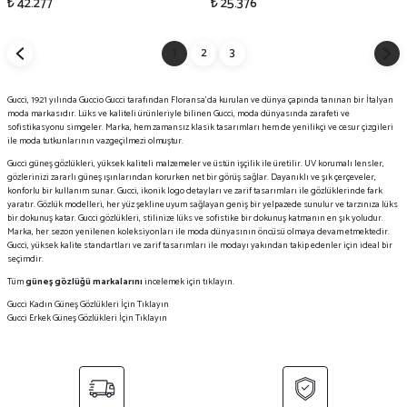
₺ 42.277
₺ 25.376
1
2
3
Gucci, 1921 yılında Guccio Gucci tarafından Floransa'da kurulan ve dünya çapında tanınan bir İtalyan
moda markasıdır. Lüks ve kaliteli ürünleriyle bilinen Gucci, moda dünyasında zarafeti ve
sofistikasyonu simgeler. Marka, hem zamansız klasik tasarımları hem de yenilikçi ve cesur çizgileri
ile moda tutkunlarının vazgeçilmezi olmuştur.
Gucci güneş gözlükleri, yüksek kaliteli malzemeler ve üstün işçilik ile üretilir. UV korumalı lensler,
gözlerinizi zararlı güneş ışınlarından korurken net bir görüş sağlar. Dayanıklı ve şık çerçeveler,
konforlu bir kullanım sunar. Gucci, ikonik logo detayları ve zarif tasarımları ile gözlüklerinde fark
yaratır. Gözlük modelleri, her yüz şekline uyum sağlayan geniş bir yelpazede sunulur ve tarzınıza lüks
bir dokunuş katar. Gucci gözlükleri, stilinize lüks ve sofistike bir dokunuş katmanın en şık yoludur.
Marka, her sezon yenilenen koleksiyonları ile moda dünyasının öncüsü olmaya devam etmektedir.
Gucci, yüksek kalite standartları ve zarif tasarımları ile modayı yakından takip edenler için ideal bir
seçimdir.
Tüm
güneş gözlüğü markalarını
incelemek için tıklayın.
Gucci Kadın Güneş Gözlükleri İçin Tıklayın
Gucci Erkek Güneş Gözlükleri İçin Tıklayın