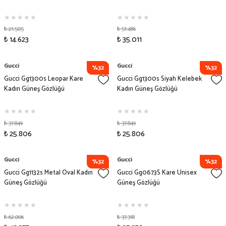
₺ 21.505
₺ 51.486
₺ 14.623
₺ 35.011
Gucci
Gucci
%32
%32
Gucci Gg1300s Leopar Kare
Gucci Gg1300s Siyah Kelebek
Kadın Güneş Gözlüğü
Kadın Güneş Gözlüğü
₺ 37.849
₺ 37.849
₺ 25.806
₺ 25.806
Gucci
Gucci
%32
%32
Gucci Gg1132s Metal Oval Kadın
Gucci Gg0673S Kare Unisex
Güneş Gözlüğü
Güneş Gözlüğü
₺ 62.006
₺ 37.318