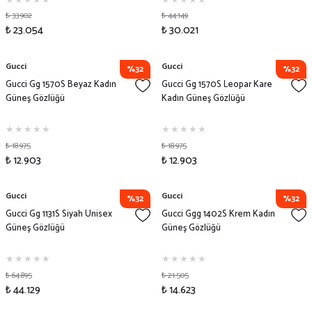
₺ 33.902
₺ 44.149
₺ 23.054
₺ 30.021
Gucci
Gucci
%32
%32
Gucci Gg 1570S Beyaz Kadın
Gucci Gg 1570S Leopar Kare
Güneş Gözlüğü
Kadın Güneş Gözlüğü
₺ 18.975
₺ 18.975
₺ 12.903
₺ 12.903
Gucci
Gucci
%32
%32
Gucci Gg 1131S Siyah Unisex
Gucci Ggg 1402S Krem Kadın
Güneş Gözlüğü
Güneş Gözlüğü
₺ 64.895
₺ 21.505
₺ 44.129
₺ 14.623