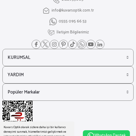
info@kuvarsoptik.com.tr
₺ 20.038
0555 095 66 53
₺ 13.662
Marc Jacobs
İletişim Bilgilerimiz
%27
Marc Jacobs 763/S Yuvarlak Siyah Kadın Güneş Gözlüğü
KURUMSAL
₺ 10.226
₺ 7.437
YARDIM
Saint Laurent
%33
Saint Laurent Sl M137 Amelia Siyah Kadın Güneş Gözlüğü
Popüler Markalar
₺ 42.019
₺ 28.013
Kuvars Optik olarak sizlere daha iyi bir kullanıcı
deneyimi sunmak, hizmetlerimizi geliştirmek ve
WhatsApp Destek