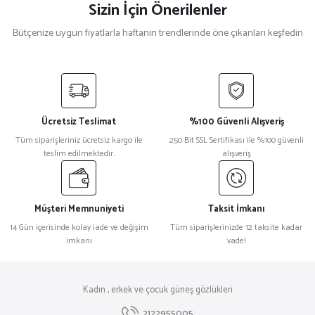
Sizin İçin Önerilenler
Bütçenize uygun fiyatlarla haftanın trendlerinde öne çıkanları keşfedin
David Beckham
%27
David Beckham Db 7118/S Leopar Erkek Güneş Gözlüğü
Ücretsiz Teslimat
%100 Güvenli Alışveriş
₺ 11.843
Tüm siparişleriniz ücretsiz kargo ile
250 Bit SSL Sertifikası ile %100 güvenli
₺ 8.613
teslim edilmektedir.
alışveriş
Prada
%18
Prada 0Pr A24S Yuvarlak Siyah Kadın Güneş Gözlüğü
Müşteri Memnuniyeti
Taksit İmkanı
14 Gün içerisinde kolay iade ve değişim
Tüm siparişlerinizde 12 taksite kadar
imkanı
vade!
₺ 29.885
₺ 24.452
Bottega Veneta
%32
Kadın , erkek ve çocuk güneş gözlükleri
Bottega Veneta Bv 1253S Silver Kadın Güneş Gözlüğü
2122955005