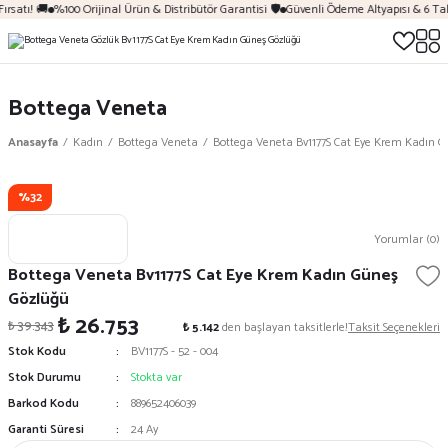
ırsatı! 🚚
%100 Orijinal Ürün & Distribütör Garantisi 🛡️
Güvenli Ödeme Altyapısı & 6 Ta
Bottega Veneta
Anasayfa
Kadın
Bottega Veneta
Bottega Veneta Bv1177S Cat Eye Krem Kadın 
%32
Yorumlar (0)
Bottega Veneta Bv1177S Cat Eye Krem Kadın Güneş
Gözlüğü
₺ 26.753
₺ 39.343
₺ 5.142
den başlayan taksitlerle!
Taksit Seçenekleri
Stok Kodu
BV1177S - 52 - 004
Stok Durumu
Stokta var
Barkod Kodu
889652406039
Garanti Süresi
24 Ay