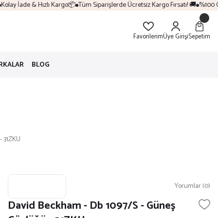
lay İade & Hızlı Kargo📦
Tüm Siparişlerde Ücretsiz Kargo Fırsatı! 🚚
%100 Orij
Favorilerim
Üye Girişi
Sepetim
RKALAR
BLOG
- 31ZKU
Yorumlar (0)
David Beckham - Db 1097/S - Güneş