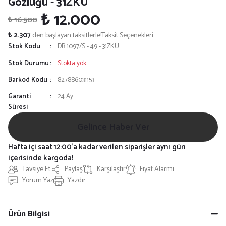
Gözlüğü - 31ZKU
₺ 12.000
₺ 16.500
₺ 2.307
den başlayan taksitlerle!
Taksit Seçenekleri
Stok Kodu
DB 1097/S - 49 - 31ZKU
Stok Durumu
Stokta yok
Barkod Kodu
827886031153
Garanti
24 Ay
Süresi
Gelince Haber Ver
Hafta içi saat 12:00'a kadar verilen siparişler aynı gün
içerisinde kargoda!
Tavsiye Et
Paylaş
Karşılaştır
Fiyat Alarmı
Yorum Yaz
Yazdır
Ürün Bilgisi