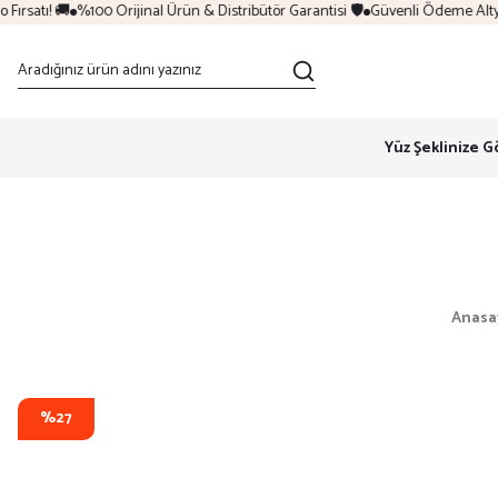
rsatı! 🚚
%100 Orijinal Ürün & Distribütör Garantisi 🛡️
Güvenli Ödeme Altyapı
Yüz Şeklinize G
Anasa
%27