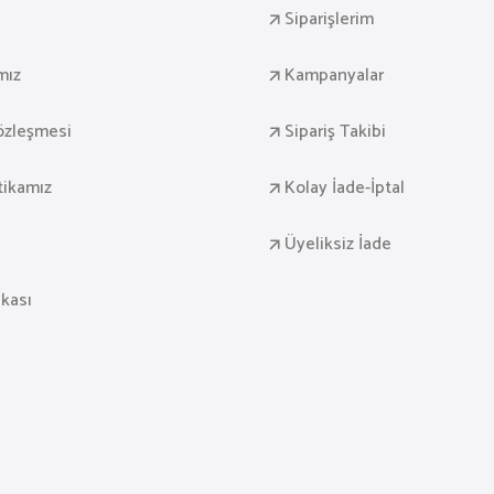
Siparişlerim
mız
Kampanyalar
Sözleşmesi
Sipariş Takibi
itikamız
Kolay İade-İptal
Üyeliksiz İade
ikası