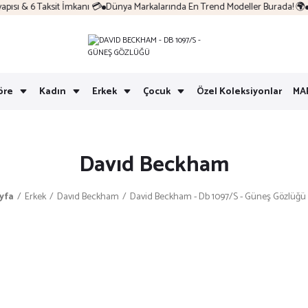
sı & 6 Taksit İmkanı 💳
Dünya Markalarında En Trend Modeller Burada! 🌍
Ko
öre
Kadın
Erkek
Çocuk
Özel Koleksiyonlar
MA
Davıd Beckham
yfa
Erkek
Davıd Beckham
David Beckham - Db 1097/S - Güneş Gözlüğü 