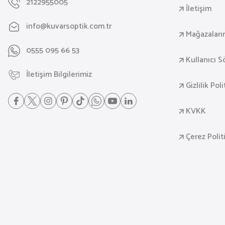
2122955005
İletişim
info@kuvarsoptik.com.tr
Mağazaları
0555 095 66 53
Kullanıcı 
İletişim Bilgilerimiz
Gizlilik Pol
KVKK
Çerez Polit