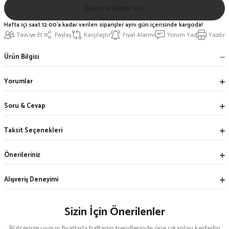
Gelince Haber Ver
Hafta içi saat 12:00'a kadar verilen siparişler aynı gün içerisinde kargoda!
Tavsiye Et
Paylaş
Karşılaştır
Fiyat Alarmı
Yorum Yaz
Yazdır
Ürün Bilgisi
Yorumlar
Soru & Cevap
Taksit Seçenekleri
Önerileriniz
Alışveriş Deneyimi
Sizin İçin Önerilenler
Bütçenize uygun fiyatlarla haftanın trendlerinde öne çıkanları keşfedin