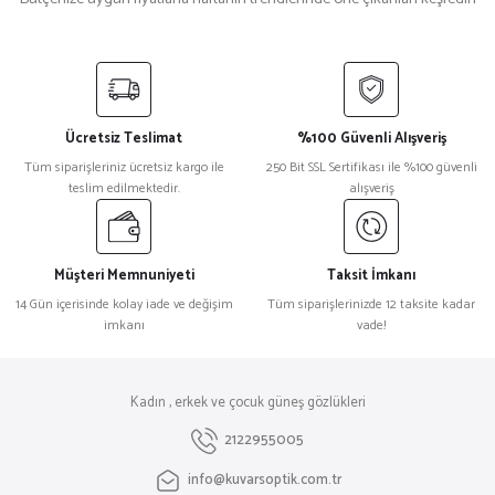
Prada
Yeni
%18
Prada 0Pr 14YS Beyaz Kadın Güneş Gözlüğü
Ücretsiz Teslimat
%100 Güvenli Alışveriş
₺ 27.106
Tüm siparişleriniz ücretsiz kargo ile
250 Bit SSL Sertifikası ile %100 güvenli
₺ 22.177
teslim edilmektedir.
alışveriş
Balenciaga
%32
Balenciaga Bb0161S Kare Beyaz Kadın Güneş Gözlüğü
Müşteri Memnuniyeti
Taksit İmkanı
14 Gün içerisinde kolay iade ve değişim
Tüm siparişlerinizde 12 taksite kadar
imkanı
vade!
₺ 24.035
₺ 16.344
Miu Miu
%18
Kadın , erkek ve çocuk güneş gözlükleri
Miu Miu 0Mu 13Ws Kare Beyaz Kadın Güneş Gözlüğü
2122955005
info@kuvarsoptik.com.tr