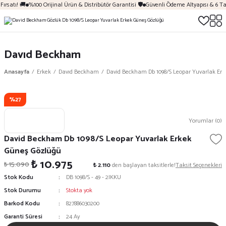
ırsatı! 🚚
%100 Orijinal Ürün & Distribütör Garantisi 🛡️
Güvenli Ödeme Altyapısı & 6 Ta
Davıd Beckham
Anasayfa
Erkek
Davıd Beckham
David Beckham Db 1098/S Leopar Yuvarlak Er
%27
Yorumlar (0)
David Beckham Db 1098/S Leopar Yuvarlak Erkek
Güneş Gözlüğü
₺ 10.975
₺ 15.090
₺ 2.110
den başlayan taksitlerle!
Taksit Seçenekleri
Stok Kodu
DB 1098/S - 49 - 2IKKU
Stok Durumu
Stokta yok
Barkod Kodu
827886030200
Garanti Süresi
24 Ay