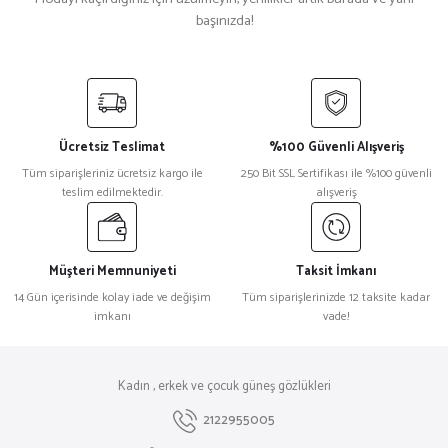
başınızda!
ProDesign
%18
Prodesign Gailtwelves 4531 Cat Eye Kadın Güneş Gözlüğü
Ücretsiz Teslimat
%100 Güvenli Alışveriş
₺ 26.945
Tüm siparişleriniz ücretsiz kargo ile
250 Bit SSL Sertifikası ile %100 güvenli
₺ 22.046
teslim edilmektedir.
alışveriş
Müşteri Memnuniyeti
Taksit İmkanı
14 Gün içerisinde kolay iade ve değişim
Tüm siparişlerinizde 12 taksite kadar
imkanı
vade!
Kadın , erkek ve çocuk güneş gözlükleri
2122955005