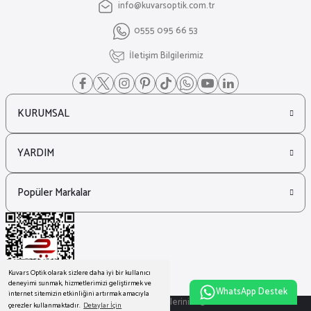
info@kuvarsoptik.com.tr
0555 095 66 53
İletişim Bilgilerimiz
KURUMSAL
YARDIM
Popüler Markalar
Kuvars Optik olarak sizlere daha iyi bir kullanıcı
deneyimi sunmak, hizmetlerimizi geliştirmek ve
WhatsApp Destek
internet sitemizin etkinliğini artırmak amacıyla
© Tüm Hakları Saklıdır. Kredi kartı bilgileriniz 256bit SSL sertifikası ile
çerezler kullanmaktadır.
Detaylar İçin