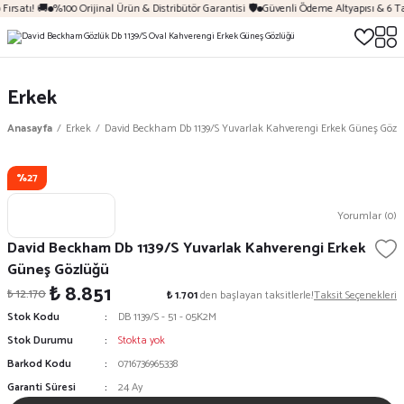
Fırsatı! 🚚
%100 Orijinal Ürün & Distribütör Garantisi 🛡️
Güvenli Ödeme Altyapısı & 6 Ta
Erkek
Anasayfa
Erkek
David Beckham Db 1139/S Yuvarlak Kahverengi Erkek Güneş Gözl
%27
Yorumlar (0)
David Beckham Db 1139/S Yuvarlak Kahverengi Erkek
Güneş Gözlüğü
₺ 8.851
₺ 12.170
₺ 1.701
den başlayan taksitlerle!
Taksit Seçenekleri
Stok Kodu
DB 1139/S - 51 - 05K2M
Stok Durumu
Stokta yok
Barkod Kodu
0716736965338
Garanti Süresi
24 Ay