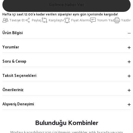
Gelince Haber Ver
Hafta içi saat 12:00'a kadar verilen siparişler aynı gün içerisinde kargoda!
Tavsiye Et
Paylaş
Karşılaştır
Fiyat Alarmı
Yorum Yaz
Yazdır
Ürün Bilgisi
Yorumlar
Soru & Cevap
Taksit Seçenekleri
Önerileriniz
Alışveriş Deneyimi
Bulunduğu Kombinler
Modayı kaçırdığınız için üzülmeyin, yenilikler artık burada ve yanı