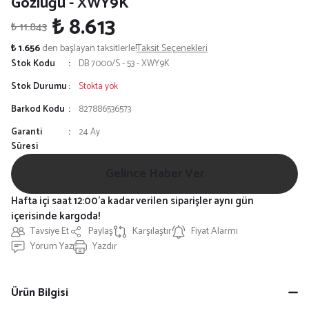
Gözlüğü - XWY9K
₺ 8.613
₺ 11.843
₺ 1.656
den başlayan taksitlerle!
Taksit Seçenekleri
Stok Kodu
DB 7000/S - 53 - XWY9K
Stok Durumu
Stokta yok
Barkod Kodu
827886536573
Garanti
24 Ay
Süresi
Gelince Haber Ver
Hafta içi saat 12:00'a kadar verilen siparişler aynı gün
içerisinde kargoda!
Tavsiye Et
Paylaş
Karşılaştır
Fiyat Alarmı
Yorum Yaz
Yazdır
Ürün Bilgisi