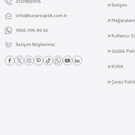
2122955005
İletişim
info@kuvarsoptik.com.tr
Mağazaları
0555 095 66 53
Kullanıcı 
İletişim Bilgilerimiz
Gizlilik Pol
KVKK
Çerez Polit