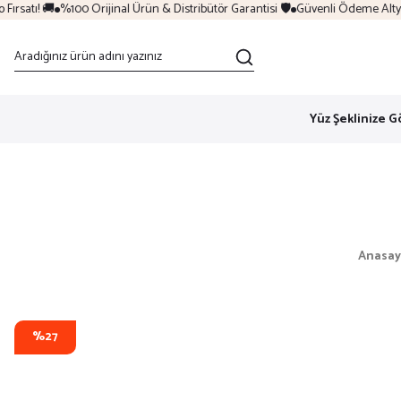
rsatı! 🚚
%100 Orijinal Ürün & Distribütör Garantisi 🛡️
Güvenli Ödeme Altyapı
Yüz Şeklinize G
Anasay
%27