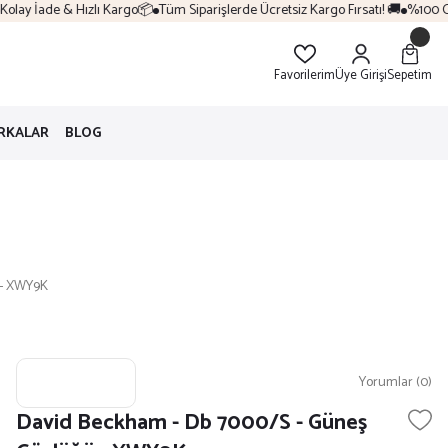
lay İade & Hızlı Kargo📦
Tüm Siparişlerde Ücretsiz Kargo Fırsatı! 🚚
%100 Orij
Favorilerim
Üye Girişi
Sepetim
RKALAR
BLOG
 - XWY9K
Yorumlar (0)
David Beckham - Db 7000/S - Güneş