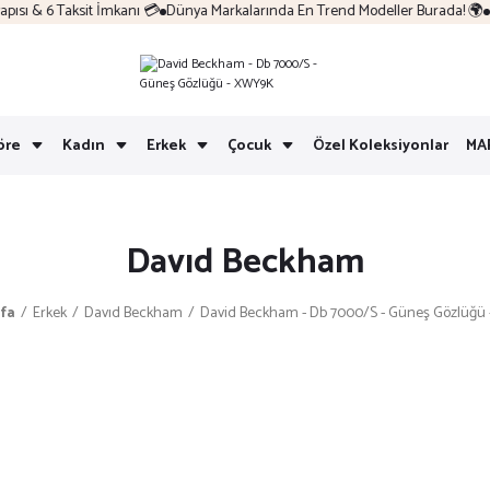
sı & 6 Taksit İmkanı 💳
Dünya Markalarında En Trend Modeller Burada! 🌍
Ko
öre
Kadın
Erkek
Çocuk
Özel Koleksiyonlar
MA
Davıd Beckham
fa
Erkek
Davıd Beckham
David Beckham - Db 7000/S - Güneş Gözlüğü