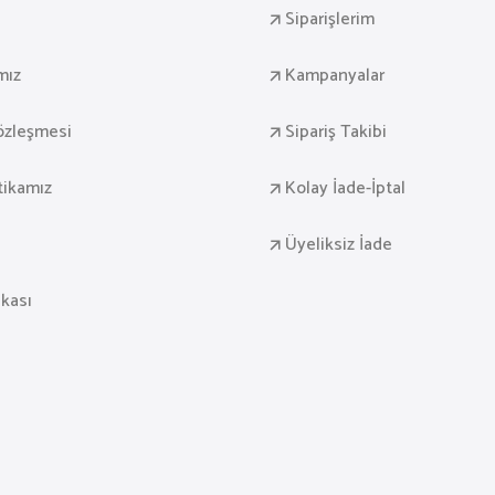
Siparişlerim
mız
Kampanyalar
Sözleşmesi
Sipariş Takibi
itikamız
Kolay İade-İptal
Üyeliksiz İade
ikası