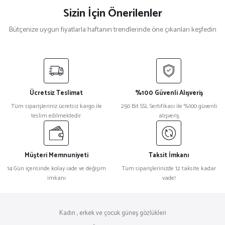
Sizin İçin Önerilenler
Bütçenize uygun fiyatlarla haftanın trendlerinde öne çıkanları keşfedin
Prada
%18
Prada 0Pr 13ZS Desenli Beyaz Kadın Güneş Gözlüğü
Ücretsiz Teslimat
%100 Güvenli Alışveriş
₺ 27.106
Tüm siparişleriniz ücretsiz kargo ile
250 Bit SSL Sertifikası ile %100 güvenli
₺ 22.177
teslim edilmektedir.
alışveriş
Gucci
%32
Gucci Gg1066s Kare Siyah Erkek Güneş Gözlüğü
Müşteri Memnuniyeti
Taksit İmkanı
14 Gün içerisinde kolay iade ve değişim
Tüm siparişlerinizde 12 taksite kadar
imkanı
vade!
₺ 29.095
₺ 19.785
Marc Jacobs
%27
Kadın , erkek ve çocuk güneş gözlükleri
Marc Jacobs 762/S Cat Eye Siyah Kadın Güneş Gözlüğü