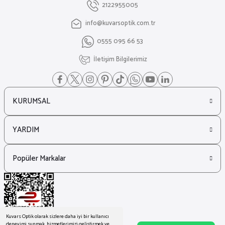
2122955005
info@kuvarsoptik.com.tr
₺ 11.088
0555 095 66 53
₺ 8.064
İletişim Bilgilerimiz
KURUMSAL
YARDIM
Popüler Markalar
Kuvars Optik olarak sizlere daha iyi bir kullanıcı
deneyimi sunmak, hizmetlerimizi geliştirmek ve