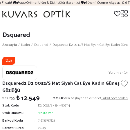
Fırsatı! 🚚
%100 Orijinal Ürün & Distribütör Garantisi 🛡️
Güvenli Ödeme Altyapısı & 6 T
Dsquared
Anasayfa
Kadın
Dsquared
Dsquared2 D2 0032/S Mat Siyah Cat Eye Kadın Güne
%27
Yorumlar (0)
Dsquared2 D2 0032/S Mat Siyah Cat Eye Kadın Güneş
Gözlüğü
₺ 12.549
₺ 17.255
₺ 2.412
den başlayan taksitlerle!
Taksit Seçenekleri
Stok Kodu
D2 0032/S - 54 - 807T4
Stok Durumu
Stokta var
Barkod Kodu
716736717821
Garanti Süresi
24 Ay