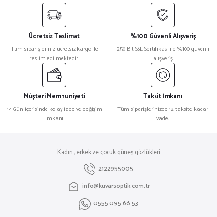
Ücretsiz Teslimat
%100 Güvenli Alışveriş
Tüm siparişleriniz ücretsiz kargo ile
250 Bit SSL Sertifikası ile %100 güvenli
teslim edilmektedir.
alışveriş
Müşteri Memnuniyeti
Taksit İmkanı
14 Gün içerisinde kolay iade ve değişim
Tüm siparişlerinizde 12 taksite kadar
imkanı
vade!
Kadın , erkek ve çocuk güneş gözlükleri
2122955005
info@kuvarsoptik.com.tr
0555 095 66 53