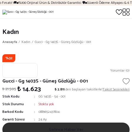
Fırsatı! 🚚
%100 Orijinal Ürün & Distribütör Garantisi 🛡️
Güvenli Ödeme Altyapısı & 6 T
Kadın
Anasayfa
Kadın
Gucci - Gg 1403S - Güneş Gözlüğü - 001
%32
Yorumlar (0)
Gucci - Gg 1403S - Güneş Gözlüğü - 001
₺ 14.623
₺ 21.505
₺ 2.811
den başlayan taksitlerle!
Taksit Seçenekleri
Stok Kodu
GG 1403S - 54 - 001
Stok Durumu
Stokta yok
Barkod Kodu
0889652437804
Garanti Süresi
24 Ay
Gelince Haber Ver