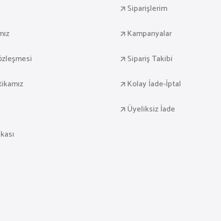
Siparişlerim
mız
Kampanyalar
Sözleşmesi
Sipariş Takibi
itikamız
Kolay İade-İptal
Üyeliksiz İade
ikası