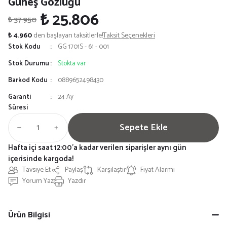
Güneş Gözlüğü
₺ 25.806
₺ 37.950
₺ 4.960
den başlayan taksitlerle!
Taksit Seçenekleri
Stok Kodu
GG 1701S - 61 - 001
Stok Durumu
Stokta var
Barkod Kodu
0889652498430
Garanti
24 Ay
Süresi
Sepete Ekle
Hafta içi saat 12:00'a kadar verilen siparişler aynı gün
içerisinde kargoda!
Tavsiye Et
Paylaş
Karşılaştır
Fiyat Alarmı
Yorum Yaz
Yazdır
Ürün Bilgisi