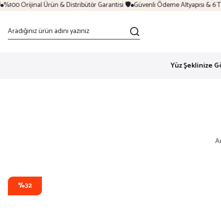
 Orijinal Ürün & Distribütör Garantisi 🛡️
Güvenli Ödeme Altyapısı & 6 Taksit
Yüz Şeklinize G
A
%32