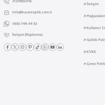
2122955005
İletişim
info@kuvarsoptik.com.tr
Mağazaları
0555 095 66 53
Kullanıcı 
İletişim Bilgilerimiz
Gizlilik Pol
KVKK
Çerez Polit