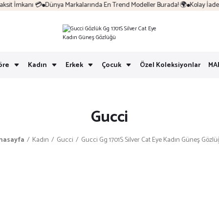
 İmkanı 💳
Dünya Markalarında En Trend Modeller Burada! 🌍
Kolay İade & Hı
öre
Kadın
Erkek
Çocuk
Özel Koleksiyonlar
MA
Gucci
nasayfa
Kadın
Gucci
Gucci Gg 1701S Silver Cat Eye Kadın Güneş Gözlü