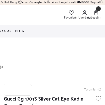
zlı Kargo📦
Tüm Siparişlerde Ücretsiz Kargo Fırsatı! 🚚
%100 Orijinal Ürün & Di
Favorilerim
Üye Girişi
Sepetim
RKALAR
BLOG
ğü
Yorumlar (0)
Gucci Gg 1701S Silver Cat Eye Kadın