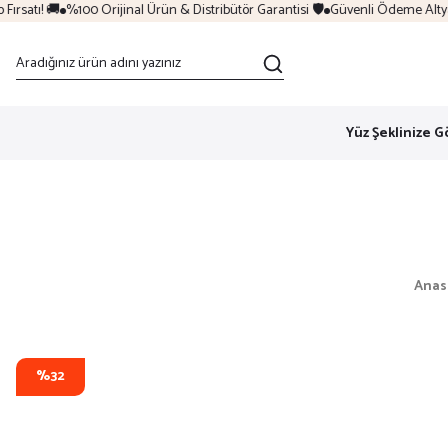
rsatı! 🚚
%100 Orijinal Ürün & Distribütör Garantisi 🛡️
Güvenli Ödeme Altyapıs
Yüz Şeklinize G
Anas
%32