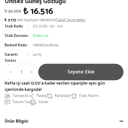
Unisex Güneş Gözlüğü
₺ 16.516
₺ 24.289
₺ 3.175
den başlayan taksitlerle!
Taksit Seçenekleri
Stok Kodu
GG 1726S - 56 - 001
Stok Durumu
Stokta var
Barkod Kodu
0889652498294
Garanti
24 Ay
Süresi
Sepete Ekle
Hafta içi saat 12:00'a kadar verilen siparişler aynı gün
içerisinde kargoda!
Tavsiye Et
Paylaş
Karşılaştır
Fiyat Alarmı
Yorum Yaz
Yazdır
Ürün Bilgisi