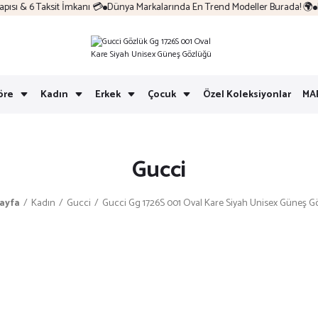
ı & 6 Taksit İmkanı 💳
Dünya Markalarında En Trend Modeller Burada! 🌍
Ko
öre
Kadın
Erkek
Çocuk
Özel Koleksiyonlar
MA
Gucci
ayfa
Kadın
Gucci
Gucci Gg 1726S 001 Oval Kare Siyah Unisex Güneş G