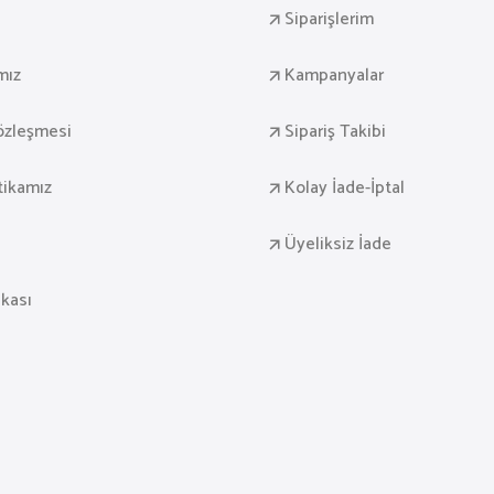
Siparişlerim
mız
Kampanyalar
Sözleşmesi
Sipariş Takibi
itikamız
Kolay İade-İptal
Üyeliksiz İade
ikası