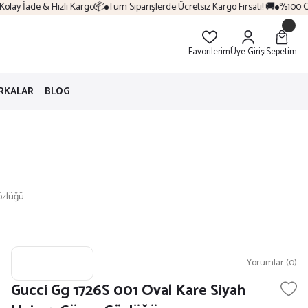
lay İade & Hızlı Kargo📦
Tüm Siparişlerde Ücretsiz Kargo Fırsatı! 🚚
%100 Oriji
Favorilerim
Üye Girişi
Sepetim
RKALAR
BLOG
özlüğü
Yorumlar (0)
Gucci Gg 1726S 001 Oval Kare Siyah