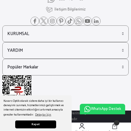
İletişim Bilgilerimiz
KURUMSAL
YARDIM
Popüler Markalar
Kuvars Optik olarak sizlere daha iyi bir kullanıcı
deneyimi sunmak, hizmetlerimizi geliştirmek ve
WhatsApp Destek
internet sitemizin etkinliğini artırmak amacıyla
© Tüm Hakları Saklıdır. Kredi kartı bilgileriniz 256bit SSL sertifikası ile
çerezler kullanmaktadır.
Detaylar İçin
korunmaktadır.
Kapat
ideasoft
ile
e-