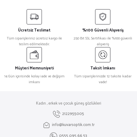
Ücretsiz Teslimat
%100 Güvenli Alışveriş
Tüm siparişleriniz ücretsiz kargo ile
250 Bit SSL Sertifikası ile %100 güvenli
teslim edilmektedir.
alışveriş
Müşteri Memnuniyeti
Taksit İmkanı
14 Gün içerisinde kolay iade ve değişim
Tüm siparişlerinizde 12 taksite kadar
imkanı
vade!
Kadın , erkek ve çocuk güneş gözlükleri
2122955005
info@kuvarsoptik.com.tr
0555 095 66 53