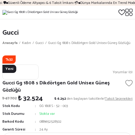
🛡️
Güvenli Ödeme Altyapısı & 6 Taksit İmkanı 💳
Dünya Markalarında En Trend Modell
Gucci
Anasayfa
Kadın
Gucci
Gucci Gg 1808 s Dikdörtgen Gold Unisex Güneş Gözlüğü
%32
Yeni
Yorumlar (0)
Gucci Gg 1808 s Dikdörtgen Gold Unisex Güneş
Gözlüğü
₺ 32.524
₺ 47.702
₺ 6.252
den başlayan taksitlerle!
Taksit Seçenekleri
Stok Kodu
GG 1808 S - 52 - 003
Stok Durumu
Stokta var
Barkod Kodu
0889652528502
Garanti Süresi
24 Ay