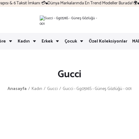
sı & 6 Taksit İmkanı 💳
Dünya Markalarında En Trend Modeller Burada! 🌍
Ko
öre
Kadın
Erkek
Çocuk
Özel Koleksiyonlar
MA
Gucci
Anasayfa
Kadın
Gucci
Gucci - Gg0516S - Güneş Gözlüğü - 001