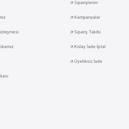
Siparişlerim
mız
Kampanyalar
Sözleşmesi
Sipariş Takibi
itikamız
Kolay İade-İptal
Üyeliksiz İade
ikası