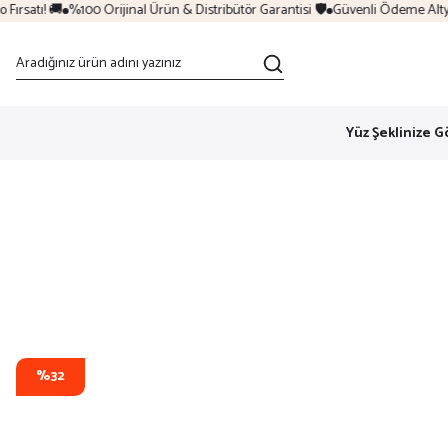
rsatı! 🚚
%100 Orijinal Ürün & Distribütör Garantisi 🛡️
Güvenli Ödeme Altyapı
Yüz Şeklinize G
%32