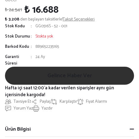
GUCCI
₺ 16.688
₺ 24.541
₺ 3.208
den başlayan taksitlerle!
Taksit Seçenekleri
Stok Kodu
GG0516S - 52 - 001
Stok Durumu
Stokta yok
Barkod Kodu
889652235165
Garanti
24 Ay
Süresi
Gelince Haber Ver
Hafta içi saat 12:00'a kadar verilen siparişler aynı gün
içerisinde kargoda!
Tavsiye Et
Paylaş
Karşılaştır
Fiyat Alarmı
Yorum Yaz
Yazdır
Ürün Bilgisi