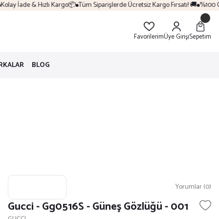
lay İade & Hızlı Kargo📦
Tüm Siparişlerde Ücretsiz Kargo Fırsatı! 🚚
%100 Orij
Favorilerim
Üye Girişi
Sepetim
RKALAR
BLOG
Yorumlar (0)
Gucci - Gg0516S - Güneş Gözlüğü - 001