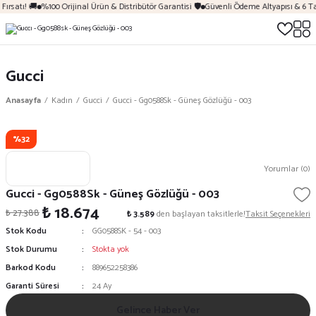
ırsatı! 🚚
%100 Orijinal Ürün & Distribütör Garantisi 🛡️
Güvenli Ödeme Altyapısı & 6 Ta
Gucci
Anasayfa
Kadın
Gucci
Gucci - Gg0588Sk - Güneş Gözlüğü - 003
%32
Yorumlar (0)
Gucci - Gg0588Sk - Güneş Gözlüğü - 003
₺ 18.674
₺ 27.388
₺ 3.589
den başlayan taksitlerle!
Taksit Seçenekleri
Stok Kodu
GG0588SK - 54 - 003
Stok Durumu
Stokta yok
Barkod Kodu
889652258386
Garanti Süresi
24 Ay
Gelince Haber Ver