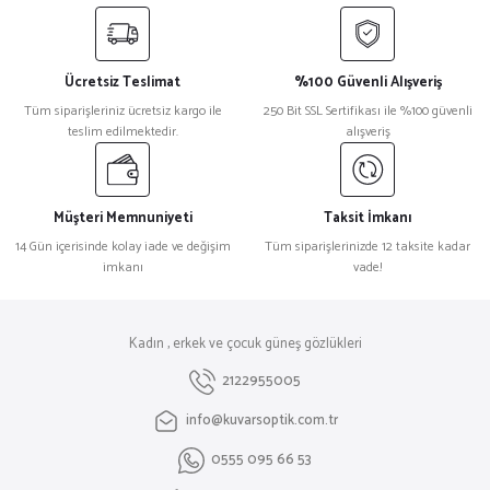
Ücretsiz Teslimat
%100 Güvenli Alışveriş
Tüm siparişleriniz ücretsiz kargo ile
250 Bit SSL Sertifikası ile %100 güvenli
teslim edilmektedir.
alışveriş
Müşteri Memnuniyeti
Taksit İmkanı
14 Gün içerisinde kolay iade ve değişim
Tüm siparişlerinizde 12 taksite kadar
imkanı
vade!
Kadın , erkek ve çocuk güneş gözlükleri
2122955005
info@kuvarsoptik.com.tr
0555 095 66 53