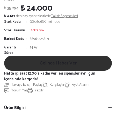
GUCCI
₺ 24.000
₺ 35.294
₺ 4.613
den başlayan taksitlerle!
Taksit Seçenekleri
Stok Kodu
GG0606SK - 56 - 002
Stok Durumu
Stokta yok
Barkod Kodu
889652258171
Garanti
24 Ay
Süresi
Gelince Haber Ver
Hafta içi saat 12:00'a kadar verilen siparişler aynı gün
içerisinde kargoda!
Tavsiye Et
Paylaş
Karşılaştır
Fiyat Alarmı
Yorum Yaz
Yazdır
Ürün Bilgisi