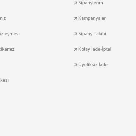
Siparişlerim
mız
Kampanyalar
Sözleşmesi
Sipariş Takibi
itikamız
Kolay İade-İptal
Üyeliksiz İade
ikası