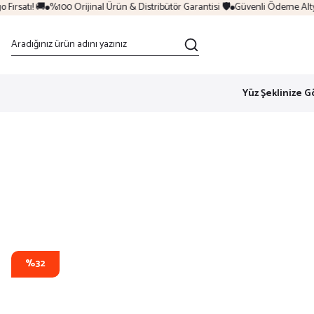
ırsatı! 🚚
%100 Orijinal Ürün & Distribütör Garantisi 🛡️
Güvenli Ödeme Altyapı
Yüz Şeklinize G
%32