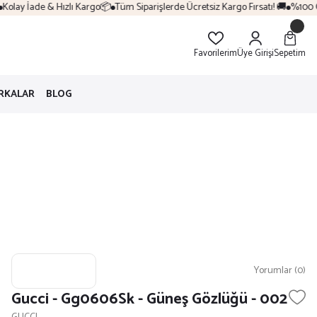
olay İade & Hızlı Kargo📦
Tüm Siparişlerde Ücretsiz Kargo Fırsatı! 🚚
%100 Orij
Favorilerim
Üye Girişi
Sepetim
RKALAR
BLOG
Yorumlar (0)
Gucci - Gg0606Sk - Güneş Gözlüğü - 002