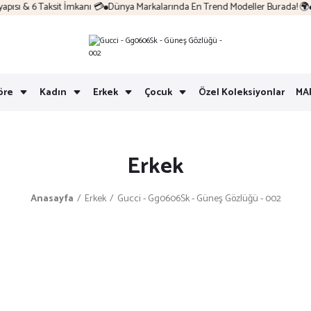
sı & 6 Taksit İmkanı 💳
Dünya Markalarında En Trend Modeller Burada! 🌍
K
öre
Kadın
Erkek
Çocuk
Özel Koleksiyonlar
MA
Erkek
Anasayfa
Erkek
Gucci - Gg0606Sk - Güneş Gözlüğü - 002