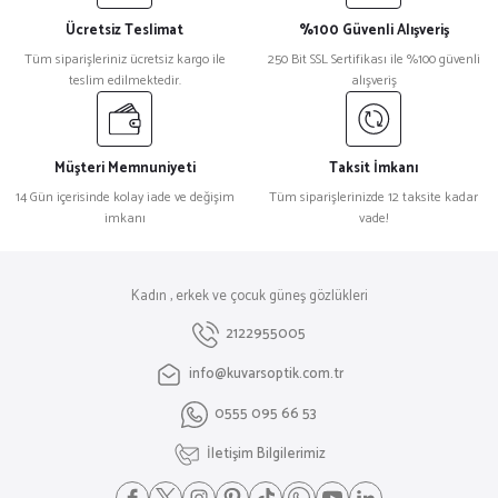
Ücretsiz Teslimat
%100 Güvenli Alışveriş
Tüm siparişleriniz ücretsiz kargo ile
250 Bit SSL Sertifikası ile %100 güvenli
teslim edilmektedir.
alışveriş
Müşteri Memnuniyeti
Taksit İmkanı
14 Gün içerisinde kolay iade ve değişim
Tüm siparişlerinizde 12 taksite kadar
imkanı
vade!
Kadın , erkek ve çocuk güneş gözlükleri
2122955005
info@kuvarsoptik.com.tr
0555 095 66 53
İletişim Bilgilerimiz