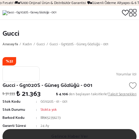
 Fırsatı! 🚚
%100 Orijinal Ürün & Distribütör Garantisi 🛡️
Güvenli Ödeme Altyapısı & 6 T
Gucci
Anasayfa
Kadın
Gucci
Gucci - Gg1020S - Güneş Gözlüğü - 001
%32
Yorumlar (0)
Gucci - Gg1020S - Güneş Gözlüğü - 001
₺ 21.363
₺ 31.333
₺ 4.106
den başlayan taksitlerle!
Taksit Seçenekleri
Stok Kodu
GG1020S - 61 - 001
Stok Durumu
Stokta yok
Barkod Kodu
889652356273
Garanti Süresi
24 Ay
Gelince Haber Ver