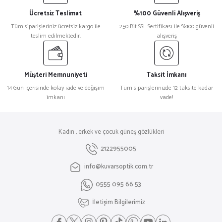
Ücretsiz Teslimat
%100 Güvenli Alışveriş
Tüm siparişleriniz ücretsiz kargo ile
250 Bit SSL Sertifikası ile %100 güvenli
teslim edilmektedir.
alışveriş
Müşteri Memnuniyeti
Taksit İmkanı
14 Gün içerisinde kolay iade ve değişim
Tüm siparişlerinizde 12 taksite kadar
imkanı
vade!
Kadın , erkek ve çocuk güneş gözlükleri
2122955005
info@kuvarsoptik.com.tr
0555 095 66 53
İletişim Bilgilerimiz