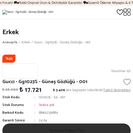
Fırsatı! 🚚
%100 Orijinal Ürün & Distribütör Garantisi 🛡️
Güvenli Ödeme Altyapısı & 6 T
Erkek
Anasayfa
Erkek
Gucci - Gg1023S - Güneş Gözlüğü - 001
%32
Yorumlar (0)
Gucci - Gg1023S - Güneş Gözlüğü - 001
₺ 17.721
₺ 26.060
₺ 3.406
den başlayan taksitlerle!
Taksit Seçenekleri
Stok Kodu
GG1023S - 54 - 001
Stok Durumu
Stokta yok
Barkod Kodu
889652356884
Garanti Süresi
24 Ay
Gelince Haber Ver