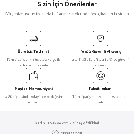
Sizin İçin Önerilenler
Bütçenize uygun fiyatlarla haftanın trendlerinde öne çıkanları keşfedin
Gucci
%32
Gucci Gg0610Sk Kare Siyah Unisex Güneş Gözlüğü
Ücretsiz Teslimat
%100 Güvenli Alışveriş
₺ 40.986
Tüm siparişleriniz ücretsiz kargo ile
250 Bit SSL Sertifikası ile %100 güvenli
₺ 27.871
teslim edilmektedir.
alışveriş
Hugo Boss
%9
Hugo Boss 1760/G/S Siyah Kare Erkek Güneş Gözlüğü
Müşteri Memnuniyeti
Taksit İmkanı
14 Gün içerisinde kolay iade ve değişim
Tüm siparişlerinizde 12 taksite kadar
imkanı
vade!
₺ 15.897
₺ 14.452
Kadın , erkek ve çocuk güneş gözlükleri
2122955005