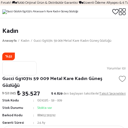
ırsatı! 🚚
%100 Orijinal Ürün & Distribütör Garantisi 🛡️
Güvenli Ödeme Altyapısı & 6 Ta
Kadın
Anasayfa
Kadın
Gucci Gg1031s 59 009 Metal Kare Kadın Güneş Gözlüğü
%32
Yorumlar (0)
Gucci Gg1031s 59 009 Metal Kare Kadın Güneş
Gözlüğü
₺ 35.527
₺ 52.245
₺ 6.829
den başlayan taksitlerle!
Taksit Seçenekleri
Stok Kodu
GG1031S - 59 - 009
Stok Durumu
Stokta var
Barkod Kodu
889652393292
Garanti Süresi
24 Ay