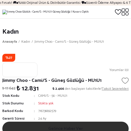
Fırsatı! 🚚
%100 Orijinal Ürün & Distribütör Garantisi 🛡️
Güvenli Ödeme Altyapısı & 6 T
Kadın
Anasayfa
Kadın
Jimmy Choo - Cami/S - Güneş Gözlüğü - MU1U1
%27
Yorumlar (0)
Jimmy Choo - Cami/S - Güneş Gözlüğü - MU1U1
₺ 12.831
₺ 17.642
₺ 2.466
den başlayan taksitlerle!
Taksit Seçenekleri
Stok Kodu
CAMI/S - 56 - MU1U1
Stok Durumu
Stokta yok
Barkod Kodu
716736692579
Garanti Süresi
24 Ay
Gelince Haber Ver