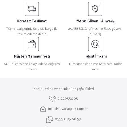
Ücretsiz Teslimat
%100 Güvenli Alışveriş
Tüm siparişleriniz ücretsiz kargo ile
250 Bit SSL Sertifikası ile %100 güvenli
teslim edilmektedir.
alışveriş
Müşteri Memnuniyeti
Taksit İmkanı
14 Gün içerisinde kolay iade ve değişim
Tüm siparişlerinizde 12 taksite kadar
imkanı
vade!
Kadın , erkek ve çocuk güneş gözlükleri
2122955005
info@kuvarsoptik.com.tr
0555 095 66 53