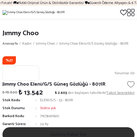
Fırsatı! 🚚
%100 Orijinal Ürün & Distribütör Garantisi 🛡️
Güvenli Ödeme Altyapısı & 6 T
Jımmy Choo
Anasayfa
Kadın
Jımmy Choo
Jimmy Choo Eleni/G/S Güneş Gözlüğü - 807IR
%27
Yorumlar (0)
Jimmy Choo Eleni/G/S Güneş Gözlüğü - 807IR
₺ 13.542
₺ 18.620
₺ 2.603
den başlayan taksitlerle!
Taksit Seçenekleri
Stok Kodu
ELENI/G/S - 53 - 807IR
Stok Durumu
Stokta yok
Barkod Kodu
716736410920
Garanti Süresi
24 Ay
Gelince Haber Ver