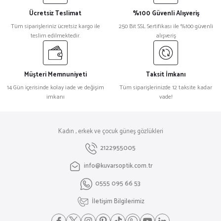
Ücretsiz Teslimat
%100 Güvenli Alışveriş
Tüm siparişleriniz ücretsiz kargo ile
250 Bit SSL Sertifikası ile %100 güvenli
teslim edilmektedir.
alışveriş
Müşteri Memnuniyeti
Taksit İmkanı
14 Gün içerisinde kolay iade ve değişim
Tüm siparişlerinizde 12 taksite kadar
imkanı
vade!
Kadın , erkek ve çocuk güneş gözlükleri
2122955005
info@kuvarsoptik.com.tr
0555 095 66 53
İletişim Bilgilerimiz