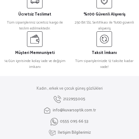
Ücretsiz Teslimat
%100 Güvenli Alışveriş
Tüm siparişleriniz ücretsiz kargo ile
250 Bit SSL Sertifikası ile %100 güvenli
teslim edilmektedir.
alışveriş
Müşteri Memnuniyeti
Taksit İmkanı
14 Gün içerisinde kolay iade ve değişim
Tüm siparişlerinizde 12 taksite kadar
imkanı
vade!
Kadın , erkek ve çocuk güneş gözlükleri
2122955005
info@kuvarsoptik.com.tr
0555 095 66 53
İletişim Bilgilerimiz