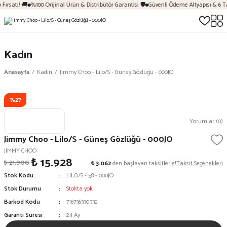
Fırsatı! 🚚
%100 Orijinal Ürün & Distribütör Garantisi 🛡️
Güvenli Ödeme Altyapısı & 6 T
Kadın
Anasayfa
Kadın
Jimmy Choo - Lilo/S - Güneş Gözlüğü - 000JO
%27
Yorumlar (0)
Jimmy Choo - Lilo/S - Güneş Gözlüğü - 000JO
JIMMY CHOO
₺ 15.928
₺ 21.900
₺ 3.062
den başlayan taksitlerle!
Taksit Seçenekleri
Stok Kodu
LILO/S - 58 - 000JO
Stok Durumu
Stokta yok
Barkod Kodu
716736330532
Garanti Süresi
24 Ay