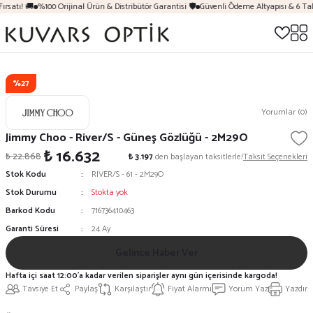
ırsatı! 🚚
%100 Orijinal Ürün & Distribütör Garantisi 🛡️
Güvenli Ödeme Altyapısı & 6 Tak
%27
Yorumlar (0)
Jimmy Choo - River/S - Güneş Gözlüğü - 2M29O
₺ 16.632
₺ 22.868
₺ 3.197
den başlayan taksitlerle!
Taksit Seçenekleri
Stok Kodu
RIVER/S - 61 - 2M29O
Stok Durumu
Stokta yok
Barkod Kodu
716736410463
Garanti Süresi
24 Ay
Gelince Haber Ver
Hafta içi saat 12:00'a kadar verilen siparişler aynı gün içerisinde kargoda!
Tavsiye Et
Paylaş
Karşılaştır
Fiyat Alarmı
Yorum Yaz
Yazdır