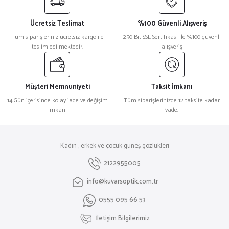
Ücretsiz Teslimat
%100 Güvenli Alışveriş
Tüm siparişleriniz ücretsiz kargo ile
250 Bit SSL Sertifikası ile %100 güvenli
teslim edilmektedir.
alışveriş
Müşteri Memnuniyeti
Taksit İmkanı
14 Gün içerisinde kolay iade ve değişim
Tüm siparişlerinizde 12 taksite kadar
imkanı
vade!
Kadın , erkek ve çocuk güneş gözlükleri
2122955005
info@kuvarsoptik.com.tr
0555 095 66 53
İletişim Bilgilerimiz