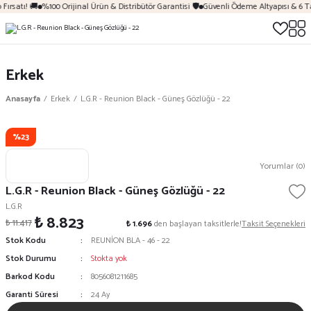
Fırsatı! 🚚
%100 Orijinal Ürün & Distribütör Garantisi 🛡️
Güvenli Ödeme Altyapısı & 6 T
Erkek
Anasayfa
Erkek
L.G.R - Reunion Black - Güneş Gözlüğü - 22
%23
Yorumlar (0)
L.G.R - Reunion Black - Güneş Gözlüğü - 22
L.G.R
₺ 8.823
₺ 11.417
₺ 1.696
den başlayan taksitlerle!
Taksit Seçenekleri
Stok Kodu
REUNİON BLA - 46 - 22
Stok Durumu
Stokta yok
Barkod Kodu
8056081211685
Garanti Süresi
24 Ay