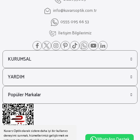
info@kuvarsoptik.com.tr
₺ 14.061
0555 095 66 53
₺ 10.226
Off White
İletişim Bilgilerimiz
%23
Off White Oeri108 Leopar Kadın Güneş Gözlüğü
KURUMSAL
₺ 17.904
₺ 13.835
YARDIM
Prada
%18
Prada 0Pr 09ZS Dikdörtgen Unisex Güneş Gözlüğü
Popüler Markalar
₺ 27.106
₺ 22.177
Kuvars Optik olarak sizlere daha iyi bir kullanıcı
deneyimi sunmak, hizmetlerimizi geliştirmek ve
WhatsApp Destek