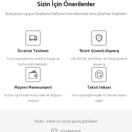
Sizin İçin Önerilenler
Bütçenize uygun fiyatlarla haftanın trendlerinde öne çıkanları keşfedin
Balenciaga
%32
Balenciaga Bb0236S Cat Eye Siyah Kadın Güneş Gözlüğü
Ücretsiz Teslimat
%100 Güvenli Alışveriş
₺ 31.373
Tüm siparişleriniz ücretsiz kargo ile
250 Bit SSL Sertifikası ile %100 güvenli
₺ 21.334
teslim edilmektedir.
alışveriş
Bottega Veneta
%32
Bottega Veneta Bv1176S Cat Eye Krem Kadın Güneş Gözlüğü
Müşteri Memnuniyeti
Taksit İmkanı
14 Gün içerisinde kolay iade ve değişim
Tüm siparişlerinizde 12 taksite kadar
imkanı
vade!
₺ 39.343
₺ 26.753
Isabel Marant
%27
Kadın , erkek ve çocuk güneş gözlükleri
Isabel Marant im 0156/S 8079O Siyah Kadın Güneş Gözlüğü
2122955005