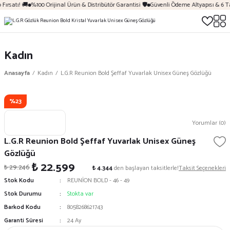
Fırsatı! 🚚
%100 Orijinal Ürün & Distribütör Garantisi 🛡️
Güvenli Ödeme Altyapısı & 6 T
Kadın
Anasayfa
Kadın
L.G.R Reunion Bold Şeffaf Yuvarlak Unisex Güneş Gözlüğü
%23
Yorumlar (0)
L.G.R Reunion Bold Şeffaf Yuvarlak Unisex Güneş
Gözlüğü
₺ 22.599
₺ 29.246
₺ 4.344
den başlayan taksitlerle!
Taksit Seçenekleri
Stok Kodu
REUNİON BOLD - 46 - 49
Stok Durumu
Stokta var
Barkod Kodu
8058268621743
Garanti Süresi
24 Ay