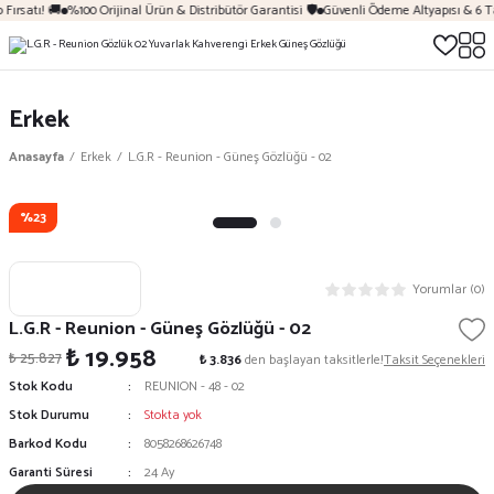
Fırsatı! 🚚
%100 Orijinal Ürün & Distribütör Garantisi 🛡️
Güvenli Ödeme Altyapısı & 6 T
Erkek
Anasayfa
Erkek
L.G.R - Reunion - Güneş Gözlüğü - 02
%23
Yorumlar (0)
L.G.R - Reunion - Güneş Gözlüğü - 02
₺ 19.958
₺ 25.827
₺ 3.836
den başlayan taksitlerle!
Taksit Seçenekleri
Stok Kodu
REUNION - 48 - 02
Stok Durumu
Stokta yok
Barkod Kodu
8058268626748
Garanti Süresi
24 Ay