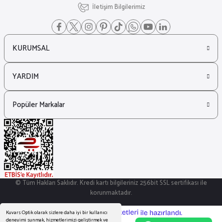
İletişim Bilgilerimiz
KURUMSAL
YARDIM
Popüler Markalar
© Tüm Hakları Saklıdır. Kredi kartı bilgileriniz 256bit SSL sertifikası ile
korunmaktadır.
Kuvars Optik olarak sizlere daha iyi bir kullanıcı
ideasoft
ile
e-
deneyimi sunmak, hizmetlerimizi geliştirmek ve
hazırlandı.
ticaret