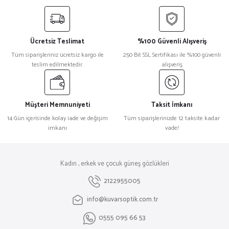
Ücretsiz Teslimat
%100 Güvenli Alışveriş
Tüm siparişleriniz ücretsiz kargo ile
250 Bit SSL Sertifikası ile %100 güvenli
teslim edilmektedir.
alışveriş
Müşteri Memnuniyeti
Taksit İmkanı
14 Gün içerisinde kolay iade ve değişim
Tüm siparişlerinizde 12 taksite kadar
imkanı
vade!
Kadın , erkek ve çocuk güneş gözlükleri
2122955005
info@kuvarsoptik.com.tr
0555 095 66 53