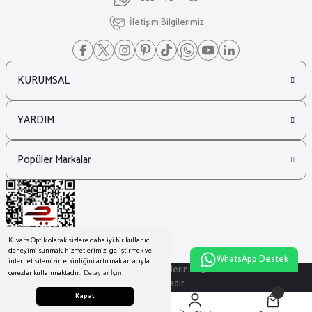
İletişim Bilgilerimiz
KURUMSAL
YARDIM
Popüler Markalar
Kuvars Optik olarak sizlere daha iyi bir kullanıcı
deneyimi sunmak, hizmetlerimizi geliştirmek ve
WhatsApp Destek
internet sitemizin etkinliğini artırmak amacıyla
© Tüm Hakları Saklıdır. Kredi kartı bilgileriniz 256bit SSL sertifikası ile
çerezler kullanmaktadır.
Detaylar İçin
korunmaktadır.
Kapat
ideasoft
ile
e-