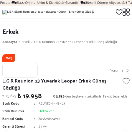
ırsatı! 🚚
%100 Orijinal Ürün & Distribütör Garantisi 🛡️
Güvenli Ödeme Altyapısı & 6 Ta
Erkek
Anasayfa
Erkek
L.G.R Reunion 23 Yuvarlak Leopar Erkek Güneş Gözlüğü
%23
Yorumlar (0)
L.G.R Reunion 23 Yuvarlak Leopar Erkek Güneş
Gözlüğü
₺ 19.958
₺ 25.827
₺ 3.836
den başlayan taksitlerle!
Taksit Seçenekleri
Stok Kodu
REUNION - 48 - 23
Stok Durumu
Stokta var
Barkod Kodu
8058268624690
Garanti Süresi
24 Ay