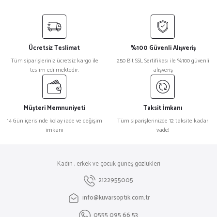
Ücretsiz Teslimat
%100 Güvenli Alışveriş
Tüm siparişleriniz ücretsiz kargo ile
250 Bit SSL Sertifikası ile %100 güvenli
teslim edilmektedir.
alışveriş
Müşteri Memnuniyeti
Taksit İmkanı
14 Gün içerisinde kolay iade ve değişim
Tüm siparişlerinizde 12 taksite kadar
imkanı
vade!
Kadın , erkek ve çocuk güneş gözlükleri
2122955005
info@kuvarsoptik.com.tr
0555 095 66 53