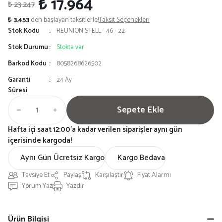
₺ 17.964
₺ 23.247
₺ 3.453
den başlayan taksitlerle!
Taksit Seçenekleri
Stok Kodu
REUNION STELL - 46 - 22
Stok Durumu
Stokta var
Barkod Kodu
8058268626502
Garanti
24 Ay
Süresi
Sepete Ekle
Hafta içi saat 12:00'a kadar verilen siparişler aynı gün
içerisinde kargoda!
Aynı Gün Ücretsiz Kargo
Kargo Bedava
Tavsiye Et
Paylaş
Karşılaştır
Fiyat Alarmı
Yorum Yaz
Yazdır
Ürün Bilgisi