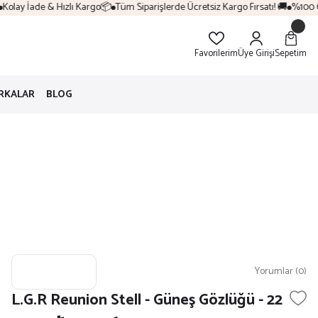
olay İade & Hızlı Kargo📦
Tüm Siparişlerde Ücretsiz Kargo Fırsatı! 🚚
%100 Orij
Favorilerim
Üye Girişi
Sepetim
RKALAR
BLOG
Yorumlar (0)
L.G.R Reunion Stell - Güneş Gözlüğü - 22