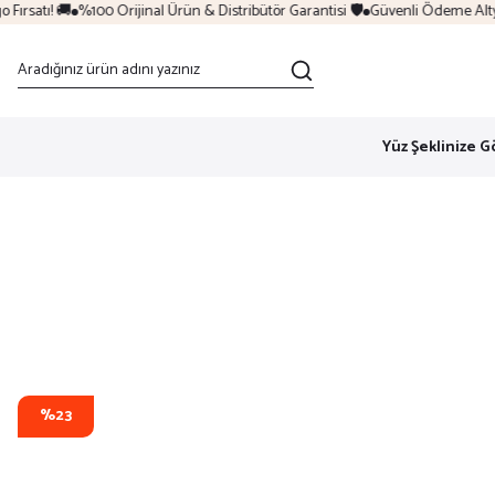
rsatı! 🚚
%100 Orijinal Ürün & Distribütör Garantisi 🛡️
Güvenli Ödeme Altyapı
Yüz Şeklinize G
%23