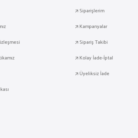
Siparişlerim
mız
Kampanyalar
Sözleşmesi
Sipariş Takibi
itikamız
Kolay İade-İptal
Üyeliksiz İade
ikası