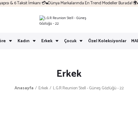
sı & 6 Taksit İmkanı 💳
Dünya Markalarında En Trend Modeller Burada! 🌍
K
öre
Kadın
Erkek
Çocuk
Özel Koleksiyonlar
MA
Erkek
Anasayfa
Erkek
L.G.R Reunion Stell - Güneş Gözlüğü - 22