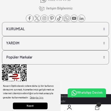
İletişim Bilgilerimiz
KURUMSAL
YARDIM
Popüler Markalar
Kuvars Optik olarak sizlere daha iyi bir kullanıcı
deneyimi sunmak, hizmetlerimizi geliştirmek ve
WhatsApp Destek
internet sitemizin etkinliğini artırmak amacıyla
© Tüm Hakları Saklıdır. Kredi kartı bilgileriniz 256bit SSL sertifikası ile
çerezler kullanmaktadır.
Detaylar İçin
korunmaktadır.
Kapat
ideasoft
ile