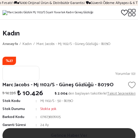
Fırsatı! 🚚
%100 Orijinal Ürün & Distribütör Garantisi 🛡️
Güvenli Ödeme Altyapısı & 6 T
Kadın
Anasayfa
Kadın
Marc Jacobs - Mj 1102/S - Güneş Gözlüğü - 8079O
%27
Yorumlar (0)
Marc Jacobs - Mj 1102/S - Güneş Gözlüğü - 8079O
₺ 10.426
₺ 14.336
₺ 2.004
den başlayan taksitlerle!
Taksit Seçenekleri
Stok Kodu
MJ 1102/S - 50 - 8079O
Stok Durumu
Stokta yok
Barkod Kodu
0716736976105
Garanti Süresi
24 Ay
Gelince Haber Ver