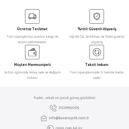
Bugatti
%18
Bugatti 10 Titanyum Kahverengi Erkek Güneş Gözlüğü
Ücretsiz Teslimat
%100 Güvenli Alışveriş
₺ 119.971
Tüm siparişleriniz ücretsiz kargo ile
250 Bit SSL Sertifikası ile %100 güvenli
₺ 98.158
teslim edilmektedir.
alışveriş
Guess
%27
Guess Gu7909/S Turkuaz Yuvarlak Kadın Güneş Gözlüğü
Müşteri Memnuniyeti
Taksit İmkanı
14 Gün içerisinde kolay iade ve değişim
Tüm siparişlerinizde 12 taksite kadar
imkanı
vade!
₺ 6.307
₺ 4.587
Kadın , erkek ve çocuk güneş gözlükleri
2122955005
info@kuvarsoptik.com.tr
0555 095 66 53