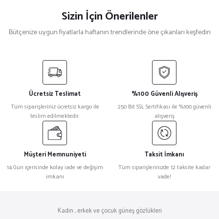
Sizin İçin Önerilenler
Bütçenize uygun fiyatlarla haftanın trendlerinde öne çıkanları keşfedin
Gucci
%32
Gucci Gg0811s Dikdörtgen Kadın Güneş Gözlüğü
Ücretsiz Teslimat
%100 Güvenli Alışveriş
₺ 26.060
Tüm siparişleriniz ücretsiz kargo ile
250 Bit SSL Sertifikası ile %100 güvenli
₺ 17.721
teslim edilmektedir.
alışveriş
Swarovski
%55
Swarovski SK 0363 Taşlı Maske Kadın Güneş Gözlüğü
Müşteri Memnuniyeti
Taksit İmkanı
14 Gün içerisinde kolay iade ve değişim
Tüm siparişlerinizde 12 taksite kadar
imkanı
vade!
₺ 72.158
₺ 32.799
Moschino
%27
Kadın , erkek ve çocuk güneş gözlükleri
Moschino Mos 141/S Oval Kadın Güneş Gözlüğü