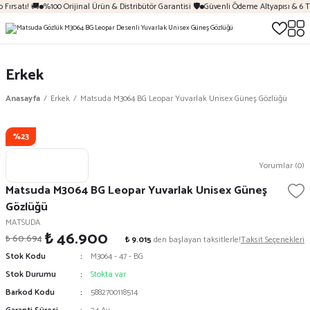
Fırsatı! 🚚
%100 Orijinal Ürün & Distribütör Garantisi 🛡️
Güvenli Ödeme Altyapısı & 6 T
Erkek
Anasayfa
Erkek
Matsuda M3064 BG Leopar Yuvarlak Unisex Güneş Gözlüğü
%23
Yorumlar (0)
Matsuda M3064 BG Leopar Yuvarlak Unisex Güneş
Gözlüğü
MATSUDA
₺ 46.900
₺ 60.694
₺ 9.015
den başlayan taksitlerle!
Taksit Seçenekleri
Stok Kodu
M3064 - 47 - BG
Stok Durumu
Stokta var
Barkod Kodu
5882700118514