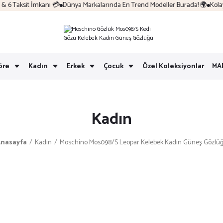
aksit İmkanı 💳
Dünya Markalarında En Trend Modeller Burada! 🌍
Kolay İad
öre
Kadın
Erkek
Çocuk
Özel Koleksiyonlar
MA
Kadın
nasayfa
Kadın
Moschino Mos098/S Leopar Kelebek Kadın Güneş Gözlü