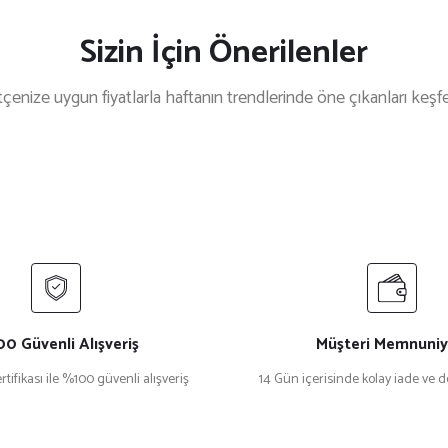
Sizin İçin Önerilenler
çenize uygun fiyatlarla haftanın trendlerinde öne çıkanları keşf
nt Laurent
Dsq
%33 İndirim
int Laurent SL 537 Palace Siyah Kadın Güneş Gözlüğü
Dsq
₺ 27.446
.168
₺ 11.
ite
Gucci
%23 İndirim
ite Oeri125 Kare Leopar Kadın Güneş Gözlüğü
Gucci Gg 
0 Güvenli Alışveriş
Müşteri Memnuniy
rtifikası ile %100 güvenli alışveriş
14 Gün içerisinde kolay iade ve 
₺ 22.015
₺ 
₺ 46.300