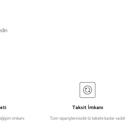
edin
uared2
%27 İndirim
uared2 D2 0053/S Kelebek Leopar Kadın Güneş Gözlüğü
₺ 8.049
068
%32 İndirim
1564SA Metal Beyaz Kadın Güneş Gözlüğü
eti
Taksit İmkanı
değişim imkanı
Tüm siparişlerinizde 12 taksite kadar vade!
31.484