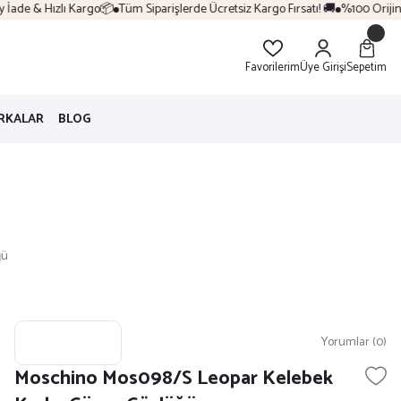
e & Hızlı Kargo📦
Tüm Siparişlerde Ücretsiz Kargo Fırsatı! 🚚
%100 Orijinal Ürü
Favorilerim
Üye Girişi
Sepetim
RKALAR
BLOG
ğü
Yorumlar (0)
Moschino Mos098/S Leopar Kelebek