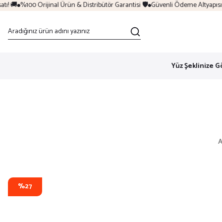

%100 Orijinal Ürün & Distribütör Garantisi 🛡️
Güvenli Ödeme Altyapısı & 6 T
Yüz Şeklinize G
A
%27