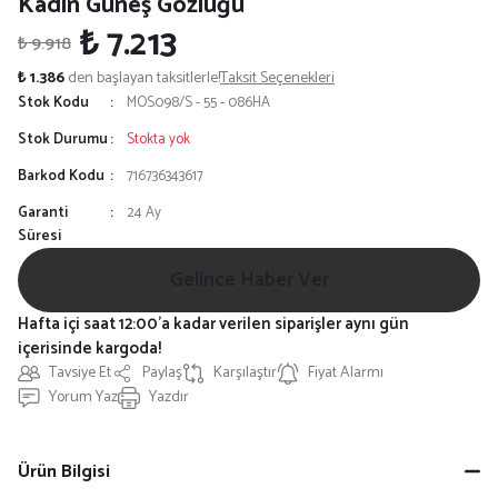
Kadın Güneş Gözlüğü
₺ 7.213
₺ 9.918
₺ 1.386
den başlayan taksitlerle!
Taksit Seçenekleri
Stok Kodu
MOS098/S - 55 - 086HA
Stok Durumu
Stokta yok
Barkod Kodu
716736343617
Garanti
24 Ay
Süresi
Gelince Haber Ver
Hafta içi saat 12:00'a kadar verilen siparişler aynı gün
içerisinde kargoda!
Tavsiye Et
Paylaş
Karşılaştır
Fiyat Alarmı
Yorum Yaz
Yazdır
Ürün Bilgisi