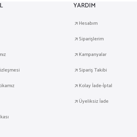
L
YARDIM
a
Hesabım
Siparişlerim
mız
Kampanyalar
Sözleşmesi
Sipariş Takibi
itikamız
Kolay İade-İptal
Üyeliksiz İade
ikası