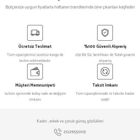
Bütçenize uygun fiyatlarla haftanın trendlerinde öne çıkanları keşfedin
Isabel Marant
%27
Isabel Marant im 0080/S Geometrik Metal Kadın Güneş Gözlüğü
Ücretsiz Teslimat
%100 Güvenli Alışveriş
₺ 15.385
Tüm siparişleriniz ücretsiz kargo ile
250 Bit SSL Sertifikası ile %100 güvenli
₺ 11.189
teslim edilmektedir.
alışveriş
L.g.r
%23
L.G.R Manda Explorer Kare Siyah Erkek Güneş Gözlüğü
Müşteri Memnuniyeti
Taksit İmkanı
14 Gün içerisinde kolay iade ve değişim
Tüm siparişlerinizde 12 taksite kadar
imkanı
vade!
₺ 34.870
₺ 26.945
L.g.r
%23
Kadın , erkek ve çocuk güneş gözlükleri
L.G.R Reunion 23B Yuvarlak Leopar Erkek Güneş Gözlüğü
2122955005