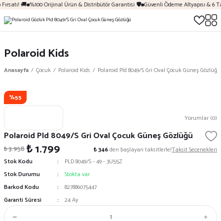
Fırsatı! 🚚
%100 Orijinal Ürün & Distribütör Garantisi 🛡️
Güvenli Ödeme Altyapısı & 6 T
Polaroid Kids
Anasayfa
Çocuk
Polaroid Kids
Polaroid Pld 8049/S Gri Oval Çocuk Güneş Gözlüğü
%55
Yorumlar (0)
Polaroid Pld 8049/S Gri Oval Çocuk Güneş Gözlüğü
₺ 1.799
₺ 3.958
₺ 346
den başlayan taksitlerle!
Taksit Seçenekleri
Stok Kodu
PLD 8049/S - 49 - 3U55Z
Stok Durumu
Stokta var
Barkod Kodu
827886075447
Garanti Süresi
24 Ay