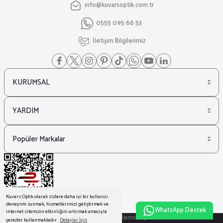
info@kuvarsoptik.com.tr
₺ 29.246
0555 095 66 53
₺ 22.599
İletişim Bilgilerimiz
KURUMSAL
YARDIM
Popüler Markalar
Kuvars Optik olarak sizlere daha iyi bir kullanıcı
deneyimi sunmak, hizmetlerimizi geliştirmek ve
WhatsApp Destek
internet sitemizin etkinliğini artırmak amacıyla
© Tüm Hakları Saklıdır. Kredi kartı bilgileriniz 256bit SSL sertifikası ile
çerezler kullanmaktadır.
Detaylar İçin