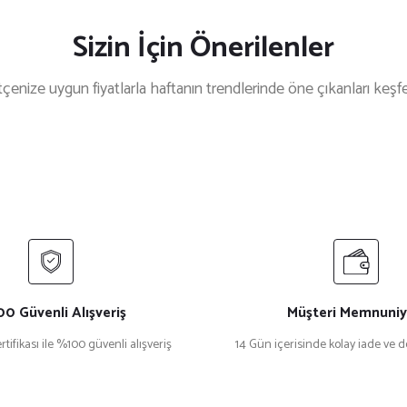
Sizin İçin Önerilenler
çenize uygun fiyatlarla haftanın trendlerinde öne çıkanları keşf
da
Kilian
%26 İndirim
da 0Pr A07S Beyaz Kadın Güneş Gözlüğü
Kilian Sincero C
₺ 19.999
₺ 10.5
106
₺ 15.400
0 Güvenli Alışveriş
Müşteri Memnuniy
rtifikası ile %100 güvenli alışveriş
14 Gün içerisinde kolay iade ve 