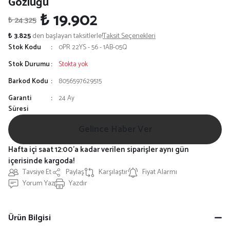
Gözlüğü
₺ 19.902
₺ 24.325
₺ 3.825
den başlayan taksitlerle!
Taksit Seçenekleri
Stok Kodu
0PR 22YS - 56 - 1AB-05Q
Stok Durumu
Stokta yok
Barkod Kodu
8056597629515
Garanti
24 Ay
Süresi
Gelince Haber Ver
Hafta içi saat 12:00'a kadar verilen siparişler aynı gün
içerisinde kargoda!
Tavsiye Et
Paylaş
Karşılaştır
Fiyat Alarmı
Yorum Yaz
Yazdır
Ürün Bilgisi