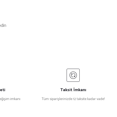
edin
%32 İndirim
ol.1 Siyah Yuvarlak Erkek Güneş Gözlüğü
00
eti
Taksit İmkanı
değişim imkanı
Tüm siparişlerinizde 12 taksite kadar vade!