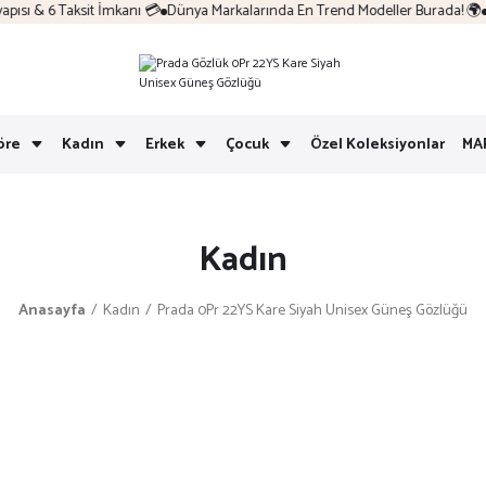
sı & 6 Taksit İmkanı 💳
Dünya Markalarında En Trend Modeller Burada! 🌍
Ko
öre
Kadın
Erkek
Çocuk
Özel Koleksiyonlar
MA
Kadın
Anasayfa
Kadın
Prada 0Pr 22YS Kare Siyah Unisex Güneş Gözlüğü