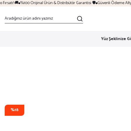
rsatı! 🚚
%100 Orijinal Ürün & Distribütör Garantisi 🛡️
Güvenli Ödeme Altyapı
Yüz Şeklinize G
%18