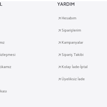
L
YARDIM
a
Hesabım
Siparişlerim
mız
Kampanyalar
Sözleşmesi
Sipariş Takibi
itikamız
Kolay İade-İptal
Üyeliksiz İade
ikası