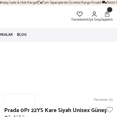
lay İade & Hızlı Kargo📦
Tüm Siparişlerde Ücretsiz Kargo Fırsatı! 🚚
%100 Orij
Favorilerim
Üye Girişi
Sepetim
RKALAR
BLOG
Yorumlar (0)
Prada 0Pr 22YS Kare Siyah Unisex Güneş