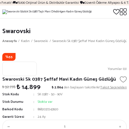
Fırsatı! 🚚
%100 Orijinal Ürün & Distribütör Garantisi 🛡️
Güvenli Ödeme Altyapısı & 6 T
Swarovski
Anasayfa
Kadın
Swarovski
Swarovski Sk 0387 Şeffaf Mavi Kadın Güneş Gözlüğü
%55
Yorumlar (0)
Swarovski Sk 0387 Şeffaf Mavi Kadın Güneş Gözlüğü
₺ 14.899
₺ 32.778
₺ 2.864
den başlayan taksitlerle!
Taksit Seçenekleri
Stok Kodu
SK 0387 - 50 - 90V
Stok Durumu
Stokta var
Barkod Kodu
8682037243920
Garanti Süresi
24 Ay