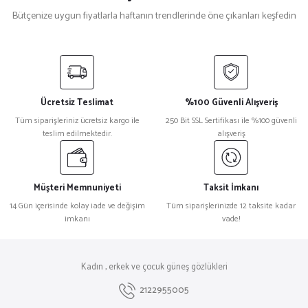
Bütçenize uygun fiyatlarla haftanın trendlerinde öne çıkanları keşfedin
Marc Jacobs
Yeni
%9
Marc Jacobs 806/S RHLIR Metal Yuvarlak Kadın Güneş Gözlüğü
Ücretsiz Teslimat
%100 Güvenli Alışveriş
₺ 14.175
Tüm siparişleriniz ücretsiz kargo ile
250 Bit SSL Sertifikası ile %100 güvenli
₺ 12.887
teslim edilmektedir.
alışveriş
Marc Jacobs
%27
Marc Jacobs MJ 1110/S Yuvarlak Siyah Kadın Güneş Gözlüğü
Müşteri Memnuniyeti
Taksit İmkanı
14 Gün içerisinde kolay iade ve değişim
Tüm siparişlerinizde 12 taksite kadar
imkanı
vade!
₺ 15.414
₺ 11.210
Marc Jacobs
%27
Kadın , erkek ve çocuk güneş gözlükleri
Marc Jacobs 789/S Kare Siyah Kadın Güneş Gözlüğü
2122955005