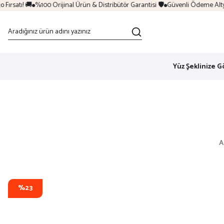
rsatı! 🚚
%100 Orijinal Ürün & Distribütör Garantisi 🛡️
Güvenli Ödeme Altyapı
Yüz Şeklinize G
A
%23