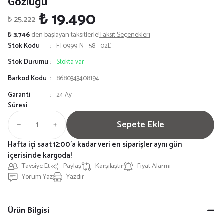
Gözlüğü
₺ 19.490
₺ 25.222
₺ 3.746
den başlayan taksitlerle!
Taksit Seçenekleri
Stok Kodu
FT0999-N - 58 - 02D
Stok Durumu
Stokta var
Barkod Kodu
8680343408194
Garanti
24 Ay
Süresi
Sepete Ekle
Hafta içi saat 12:00'a kadar verilen siparişler aynı gün
içerisinde kargoda!
Tavsiye Et
Paylaş
Karşılaştır
Fiyat Alarmı
Yorum Yaz
Yazdır
Ürün Bilgisi