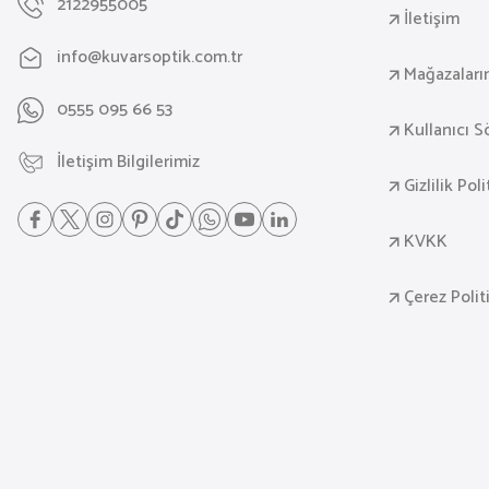
2122955005
İletişim
info@kuvarsoptik.com.tr
Mağazaları
0555 095 66 53
Kullanıcı 
İletişim Bilgilerimiz
Gizlilik Pol
KVKK
Çerez Polit