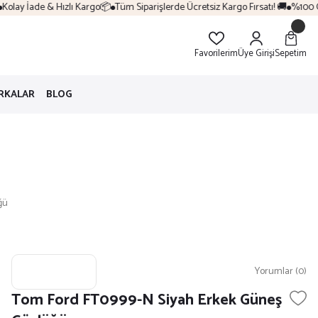
olay İade & Hızlı Kargo📦
Tüm Siparişlerde Ücretsiz Kargo Fırsatı! 🚚
%100 Orij
Favorilerim
Üye Girişi
Sepetim
RKALAR
BLOG
ğü
Yorumlar (0)
Tom Ford FT0999-N Siyah Erkek Güneş