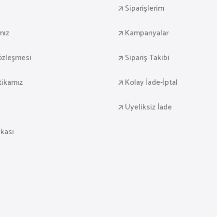
Siparişlerim
mız
Kampanyalar
Sözleşmesi
Sipariş Takibi
itikamız
Kolay İade-İptal
Üyeliksiz İade
ikası