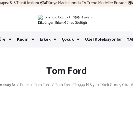
sı & 6 Taksit İmkanı 💳
Dünya Markalarında En Trend Modeller Burada! 🌍
K
öre
Kadın
Erkek
Çocuk
Özel Koleksiyonlar
MA
Tom Ford
nasayfa
Erkek
Tom Ford
Tom Ford FT0999-N Siyah Erkek Güneş Gözlü