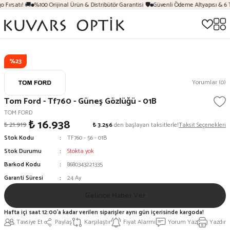
 Fırsatı! 🚚
%100 Orijinal Ürün & Distribütör Garantisi 🛡️
Güvenli Ödeme Altyapısı & 6 
%23
Yorumlar (0)
Tom Ford - Tf760 - Güneş Gözlüğü - 01B
TOM FORD
₺ 16.938
₺ 21.919
₺ 3.256
den başlayan taksitlerle!
Taksit Seçenekleri
Stok Kodu
TF760 - 56 - 01B
Stok Durumu
Stokta yok
Barkod Kodu
8680343221335
Garanti Süresi
24 Ay
Gelince Haber Ver
Hafta içi saat 12:00'a kadar verilen siparişler aynı gün içerisinde kargoda!
Tavsiye Et
Paylaş
Karşılaştır
Fiyat Alarmı
Yorum Yaz
Yazdır