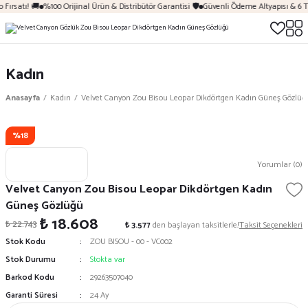
Fırsatı! 🚚
%100 Orijinal Ürün & Distribütör Garantisi 🛡️
Güvenli Ödeme Altyapısı & 6 T
Kadın
Anasayfa
Kadın
Velvet Canyon Zou Bisou Leopar Dikdörtgen Kadın Güneş Gözlüğ
%18
Yorumlar (0)
Velvet Canyon Zou Bisou Leopar Dikdörtgen Kadın
Güneş Gözlüğü
₺ 18.608
₺ 22.743
₺ 3.577
den başlayan taksitlerle!
Taksit Seçenekleri
Stok Kodu
ZOU BISOU - 00 - VC002
Stok Durumu
Stokta var
Barkod Kodu
29263507040
Garanti Süresi
24 Ay