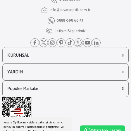
info@kuvarsoptik.com.tr
₺ 46.300
0555 095 66 53
₺ 31.484
İletişim Bilgilerimiz
KURUMSAL
YARDIM
Popüler Markalar
Kuvars Optik olarak sizlere daha iyi bir kullanıcı
deneyimi sunmak, hizmetlerimizi geliştirmek ve
WhatsApp Destek