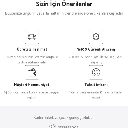
Sizin İçin Önerilenler
Bütçenize uygun fiyatlarla haftanın trendlerinde öne çıkanları keşfedin
Carrera
%17
Carrera 2047T/S Mavi Turuncu Spor Erkek Güneş Gözlüğü
Ücretsiz Teslimat
%100 Güvenli Alışveriş
₺ 3.960
Tüm siparişleriniz ücretsiz kargo ile
250 Bit SSL Sertifikası ile %100 güvenli
₺ 3.300
teslim edilmektedir.
alışveriş
Saint Laurent
%33
Saint Laurent SL 651 Kare Leopar Kadın Güneş Gözlüğü
Müşteri Memnuniyeti
Taksit İmkanı
14 Gün içerisinde kolay iade ve değişim
Tüm siparişlerinizde 12 taksite kadar
imkanı
vade!
₺ 29.632
₺ 19.754
Gucci
%32
Kadın , erkek ve çocuk güneş gözlükleri
Gucci Gg 1562S Metal Kadın Güneş Gözlüğü
2122955005